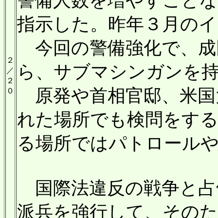
警備人数を増やすことな
指示した。昨年３月のイ
今回の警備強化で、成
２
ら、サブマシンガンを
／
２
原発や首相官邸、米国
０
れた場所でも検問をす
る場所ではパトロール
国際法違反の戦争と占
派兵を強行して、そのた