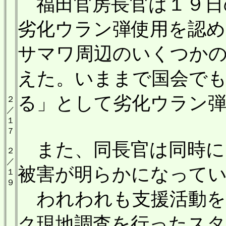
福田官房長官は１９日
劣化ウラン弾使用を認
サマワ周辺のいくつか
えた。いままで国会で
る」として劣化ウラン
２
／
１
７
また、同長官は同時に
２
／
被害が明らかになって
１
９
われわれも支援活動を
ク現地調査を行ったス