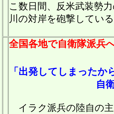
こ数日間、反米武装勢力
川の対岸を砲撃してい
全国各地で自衛隊派兵
「出発してしまったか
自衛隊派兵反対
イラク派兵の陸自の主