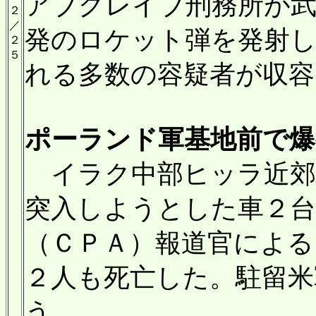
アブグレイブ刑務所が武
２
／
発のロケット弾を発射し
２
５
れる多数の容疑者が収容
ポーランド軍基地前で爆発
イラク中部ヒッラ近郊
突入しようとした車２台
（ＣＰＡ）報道官による
２人も死亡した。駐留米
う。