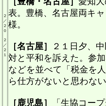
［豊橋・名古屋］
愛知大
表。豊橋、名古屋両キャ
２
／
様。
２
０
２
［名古屋］
２１日夕、中
／
２
１
対と平和を訴えた。参
などを並べて「税金を
ら仕方がないと思わな
［鹿児島］
「生協コープ