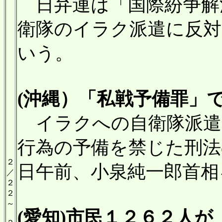
日弁連は「国際紛争解
衛隊のイラク派遣に反対
いう。
(沖縄）「私戦予備罪」で
イラクへの自衛隊派遣
行為の予備を禁じた刑法
２
日午前、小泉純一郎首相
／
２
２
～
(愛知)市民１２６２人が