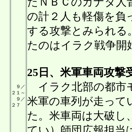
たＮＢＣのカナダ人
の計２人も軽傷を負
する攻撃とみられる
たのはイラク戦争開
25日、米軍車両攻撃
イラク北部の都市モ
９／
２１～
米軍の車列が走って
９／
２７
た。米車両は大破し
てい）師団広報担当