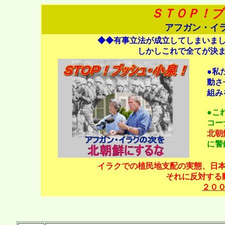
ＳＴＯＰ！ブ
アフガン・イ
◆◆有事立法が成立してしまいま
しかしこれで全てが決
●私
動さ
組み
●こ
コー
北朝
に警
イラクでの植民地支配の実態、日
それに反対する
２０