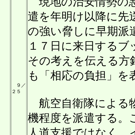
現地の治安情勢の悪
遣を年明け以降に先
の強い脅しに早期派
１７日に来日するブ
その考えを伝える方
も「相応の負担」を
９／
２５
航空自衛隊による物
機程度を派遣する。
人道支援ではなく、