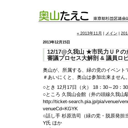
« 2013年11月
|
メイン
|
20
2013年12月15日
12/17@久我山 ★市民力Ｕ
審議プロセス大解剖 & 議員ロ
奥山が、所属する、緑の党のイベント
＃あいにくと、奥山は参加出来ません
○とき 12月17日（火） 18：30～20：30
○ところ 久我山会館（井の頭線久我山
http://ticket-search.pia.jp/pia/venue/
venueCd=KGYK
○話し手 杉原浩司（緑の党・脱原発担
Y氏 ほか