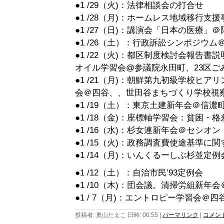
●1 /29（火)：法律相談会の打合せ
●1 /28（月)：ホームレス地域移行支
●1 /27（日)：講演会「日本の医療」
●1 /26（土）：行政訴訟シンポジウム
●1 /22（火)：都区制度検討会報告
オイル学習会@参議院永田町、23区ご
●1 /21（月)：朝鮮第九初級学校ヒ
会＠四谷、、世田谷まちづくり学校視
●1 /19（土）：東京土建新年会＠信濃
●1 /18（金)：座標軸学習会：貧困・
●1 /16（水)：杉女連新年会＠セシオン
●1 /15（火)：政務調査費使途基準に
●1 /14（月)：いんくるーしぶ杉並定
●1 /12（土）：自治市民’93定例会
●1 /10（木)：団会議。清掃労組新年
●1 / 7（月)：エントロピー学習会＠四
投稿者: 奥山たえこ 日時: 00:55
|
パーマリンク
|
コメント 