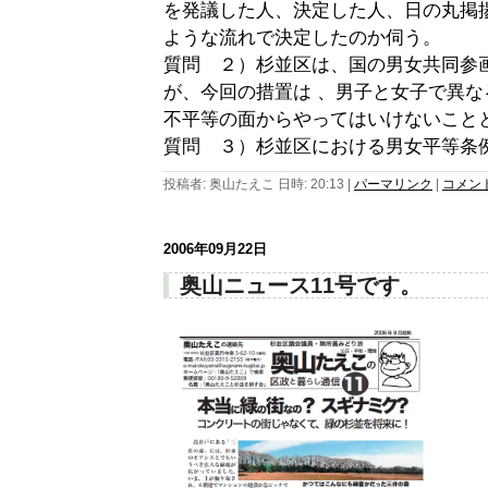
を発議した人、決定した人、日の丸掲
ような流れで決定したのか伺う。
質問 ２）杉並区は、国の男女共同参
が、今回の措置は 、男子と女子で異
不平等の面からやってはいけないこと
質問 ３）杉並区における男女平等条
投稿者: 奥山たえこ 日時: 20:13
|
パーマリンク
|
コメント 
2006年09月22日
奥山ニュース11号です。