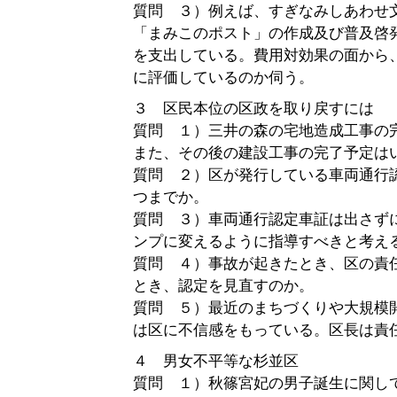
質問 ３）例えば、すぎなみしあわせ
「まみこのポスト」の作成及び普及啓発に
を支出している。費用対効果の面から
に評価しているのか伺う。
３ 区民本位の区政を取り戻すには
質問 １）三井の森の宅地造成工事の
また、その後の建設工事の完了予定は
質問 ２）区が発行している車両通行
つまでか。
質問 ３）車両通行認定車証は出さずに
ンプに変えるように指導すべきと考え
質問 ４）事故が起きたとき、区の責
とき、認定を見直すのか。
質問 ５）最近のまちづくりや大規模
は区に不信感をもっている。区長は責
４ 男女不平等な杉並区
質問 １）秋篠宮妃の男子誕生に関し