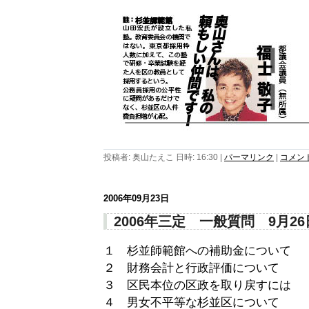
投稿者: 奥山たえこ 日時: 16:30
|
パーマリンク
|
コメント 
2006年09月23日
2006年三定 一般質問 9月26
１ 杉並師範館への補助金について
２ 財務会計と行政評価について
３ 区民本位の区政を取り戻すには
４ 男女不平等な杉並区について