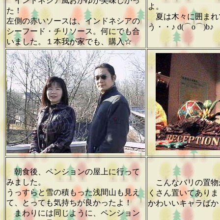
インドネシア風おかゆが美味しかっ
よ。
た！
夏は木々に囲まれ
左側の赤いソースは、インドネシアの
う・・♪ d(⌒o⌒)b♪
シーフード・チリソース。何にでも合
いました。１本我が家でも、購入☆
朝食後、ペンションの屋上に行って
みました。
こんなバリの置物
うっすらと雪の積もった浅間山も見え
くさん置いてありま
て、とっても気持ちが良かったよ！
かわいいキャラばか
まわりには同じように、ペンション