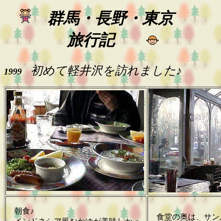
群馬・長野・東京
旅行記
初めて軽井沢を訪れました♪
1999
朝食♪
食堂の奥は、サン