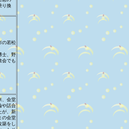
乗り換
市の若松
博士、野
教会でも
来、会堂
論や話合
たが、新
まの会堂
改築をし