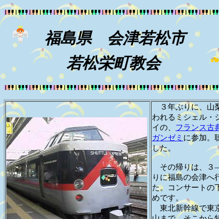
福島県 会津若松市
若松栄町教会
３年ぶりに、山
われるミシェル・
イの、
フランス古
ガンゼミ
に参加。
した。
その帰りは、３
りに福島の会津へ
た。コンサートの
めです。
東北新幹線で東
山まで、そこから