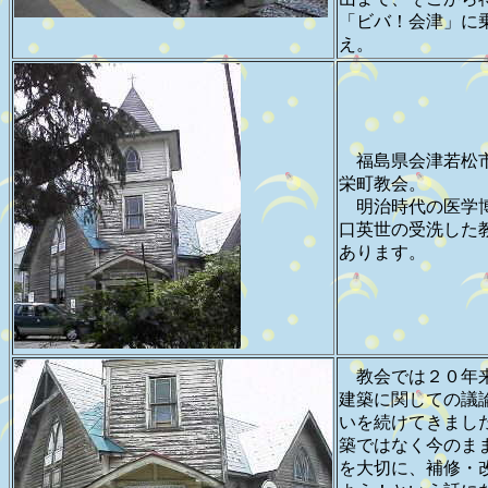
「ビバ！会津」に
え。
福島県会津若松
栄町教会。
明治時代の医学
口英世の受洗した
あります。
教会では２０年
建築に関しての議
いを続けてきまし
築ではなく今のま
を大切に、補修・