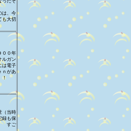
なったそ
のは、今
ても大切
。
９００年
オルガン
には電子
ｅｎがあ
！！
世（当時
記録も保
！ すご