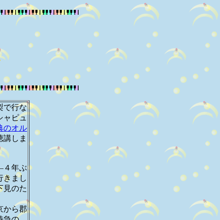
梨で行な
シャピュ
典のオル
聴講しま
―４年ぶ
行きまし
下見のた
京から郡
特急の