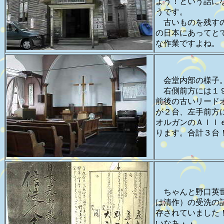
よう！という話に
うです。
古いものを残す
の日本にあってと
な作業ですよね。
会堂内部の様子
右側前方には１
前後の古いリード
が２台、左手前方
オルガンのＡｌｌ
ります。合計３台
ちゃんと野口英
は清作）の受洗の
存されていました
いなあ・・。