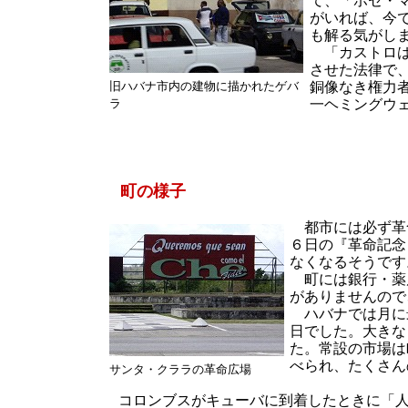
て、「ホセ・
がいれば、今
も解る気がし
「カストロは
させた法律で
旧ハバナ市内の建物に描かれたゲバ
銅像なき権力
ラ
一ヘミングウ
町の様子
都市には必ず革命
６日の『革命記念
なくなるそうです。
町には銀行・薬
がありませんので
ハバナでは月に
日でした。大きな
た。常設の市場は
べられ、たくさん
サンタ・クララの革命広場
コロンブスがキューバに到着したときに「人