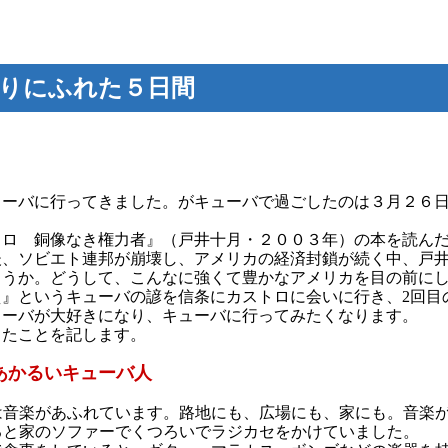
りにふれた５日間
ーバに行ってきました。がキューバで過ごしたのは３月２６日
ロ 銅像なき権力者』（戸井十月・２００３年）の本を読んだ
の後、ソビエト連邦が崩壊し、アメリカの経済封鎖が続く中、戸
ろうか。どうして、こんなに強くて豊かなアメリカを目の前に
』というキューバの諺を信条にカストロに会いに行き、2回目
ューバが大好きになり、キューバに行ってみたくなります。
たことを記します。
あかるいキューバ人
音楽があふれています。路地にも、広場にも、家にも。音楽が
ると家のソファーでくつろいでラジカセをかけていました。