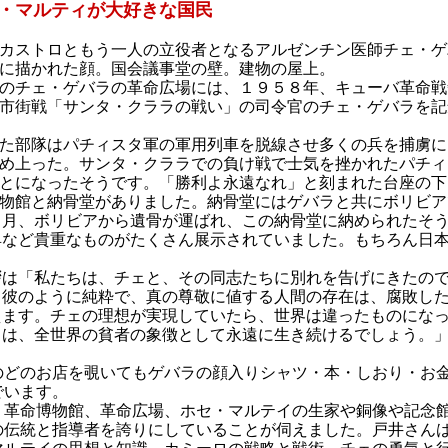
・マルティが大好きな国民
カストロともう一人の立役者となるアルゼンチン医師チェ・ゲ
に描かれた顔。国会議事堂の壁。建物の屋上。
のチェ・ゲバラの革命広場には、１９５８年、キューバ革命戦
市街戦「サンタ・クララの戦い」の司令官のチェ・ゲバラを記
た部隊はパチィスタ軍の軍用列車を脱線させ多くの兵を捕虜に
め上った。サンタ・クララでの負け戦で士気を挫かれたパチィ
とになったそうです。「勝利よ永遠なれ」と刻まれた台座の下
物館と納骨堂がありました。納骨堂にはゲバラと共にボリビア
７月、ボリビアから遺骨が運ばれ、この納骨堂に納められたそ
具など貴重なものがたくさん展示されていました。もちろん日
拶は「私たちは、チェと、その同志たちに別れを告げにきたの
。彼のように純粋で、真の尊敬に値する人間の存在は、腐敗し
えます。チェの理想が実現していたら、世界は違ったものにな
ェは、全世界の貧者の象徴として永遠に生き続けるでしょう。
どのお店を覗いてもゲバラの顔入りシャツ・本・しおり・お金
でいます。
革命博物館、革命広場、ホセ・マルテイの生家や銅像や記念館
の伝統と指導者を誇りにしていることが伺えました。戸井さん