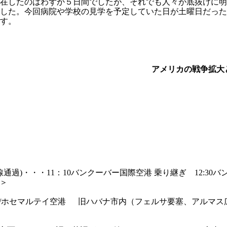
在したのはわずか５日間でしたが、それでも人々が底抜けに明
した。今回病院や学校の見学を予定していた日が土曜日だった
す。
アメリカの戦争拡大
線通過)・・・11：10バンクーバー国際空港 乗り継ぎ 12:30
＞
5ハバナ/ホセマルテイ空港 旧ハバナ市内（フェルサ要塞、アル
＞