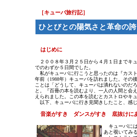
［キューバ旅行記］
ひとびとの陽気さと革命の誇
はじめに
２００８年３月２５日から４月１日までキュ
でのわずか５日間でした。
私がキューバに行こうと思ったのは『カスト
年前（1988年）キューバを訪れました。そ
ことは「どうして、キューバは潰れないのだ
と。『百冊の本を読むより、一人の人間と会え
えられました。この本を読むとカストロやキ
以下、キューバに行き見聞きしたこと、感じ
音楽がすき ダンスがすき 底抜けに
キューバには
あと覗いてみ