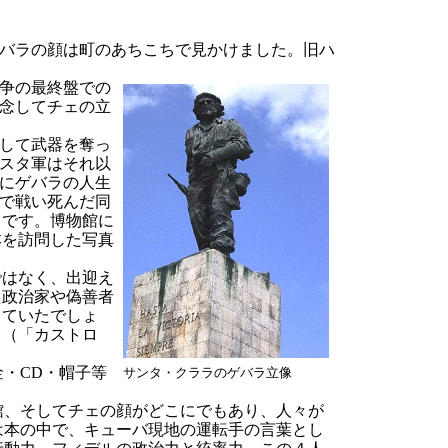
バラの顔は町のあちこちで見かけました。旧ハ
争の最終盤での
念してチェの立
して武器を奪っ
スタ軍はそれ以
にゲバラの人生
で戦い死んだ同
うです。博物館に
本を訪問した写真
ではなく、出迎え
た政治家や偽善者
っていたでしょ
」（「カストロ
・CD・帽子等
サンタ・クララのゲバラ立像
、そしてチェの顔がどこにでもあり、人々が
は本の中で、キューバ現地の運転手の言葉とし