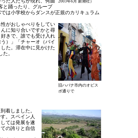
った人たちが現れ、何曲
2003年6月 新潮社）
客と踊ったり、グループ
バでは小学校からダンスが正規のカリキュラム
性がおしゃべりをしてい
さんに知り合いですかと尋
り好きで、誰でも受け入れ
難う）」「チャーオ（バイ
ました。滞在中に見かけた
した。
旧ハバナ市内のオビス
ポ通りで
到着しました。
です。スペイン人
としては発展を遂
しての誇りと自信