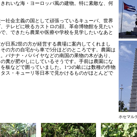
。きれいな海・ヨーロッパ風の建物。特に素敵な、何
一社会主義の国として頑張っているキューバ、世界
ダ、テレビに映るカストロの顔、革命博物館を見たい
ので、できたら農業や医療や学校を見学したいなあと
が日系2世の方が経営する農場に案内してくれまし
その方の自宅から車で5分ほどのところです。農園は
た。バナナ・パパイヤなどの南国の果物の木があり、
その糞が肥やしにしているそうです。手前は農園にな
を板などで囲っていました。1つの畝には数種の作物
レタス・キューリ等日本で見かけるものがほとんどで
ホセマル