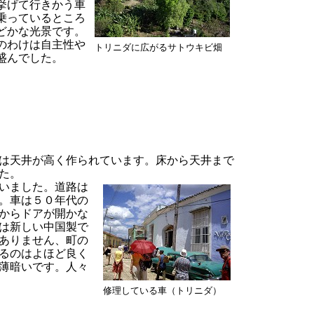
挙げて行きかう車
乗っているところ
どかな光景です。
のわけは自主性や
トリニダに広がるサトウキビ畑
盛んでした。
は天井が高く作られています。床から天井まで
た。
いました。道路は
。車は５０年代の
からドアが開かな
は新しい中国製で
ありません、町の
るのはよほど良く
薄暗いです。人々
修理している車（トリニダ）