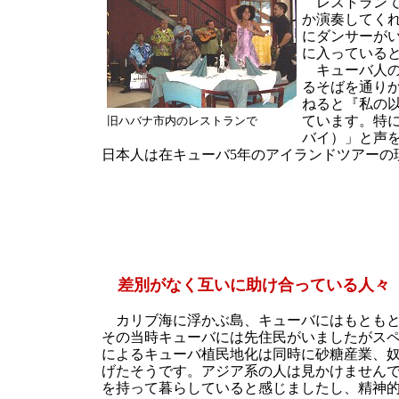
レストランで
か演奏してく
にダンサーが
に入っている
キューバ人の
るそばを通り
ねると『私の
ています。特
旧ハバナ市内のレストランで
バイ）」と声
日本人は在キューバ5年のアイランドツアーの
差別がなく互いに助け合っている人々
カリブ海に浮かぶ島、キューバにはもともと
その当時キューバには先住民がいましたがス
によるキューバ植民地化は同時に砂糖産業、
げたそうです。アジア系の人は見かけません
を持って暮らしていると感じましたし、精神