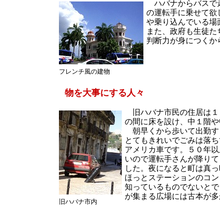
ハバナからバスで走
の運転手に乗せて欲
や乗り込んでいる場
また、政府も生徒た
判断力が身につくか
フレンチ風の建物
物を大事にする人々
旧ハバナ市民の住居は１
の間に床を設け、中１階や
朝早くから歩いて出勤す
とてもきれいでごみは落ち
アメリカ車です。５０年以
いので運転手さんが降りて
した。夜になると町は真っ
ほっとステーションのコン
知っているものでないとで
が集まる広場には古本が多
旧ハバナ市内