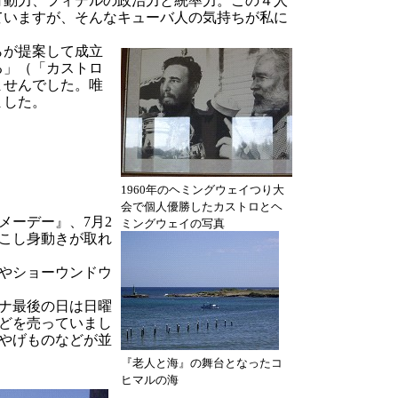
行動力、フィデルの政治力と統率力。この４人
ていますが、そんなキューバ人の気持ちが私に
らが提案して成立
る」（「カストロ
ませんでした。唯
ました。
1960年のヘミングウェイつり大
会で個人優勝したカストロとヘ
メーデー』、7月2
ミングウェイの写真
こし身動きが取れ
やショーウンドウ
ナ最後の日は日曜
どを売っていまし
やげものなどが並
『老人と海』の舞台となったコ
ヒマルの海