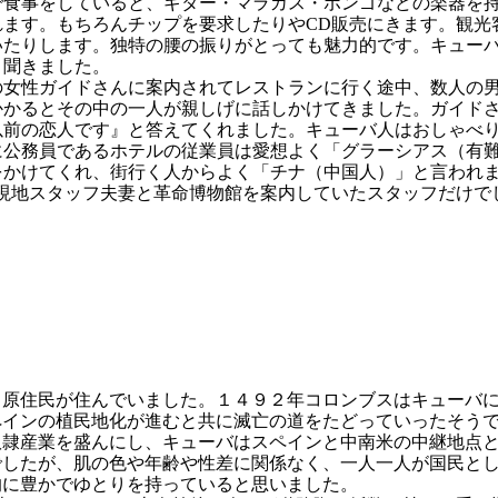
食事をしていると、ギター・マラカス・ボンゴなどの楽器を持
れます。もちろんチップを要求したりやCD販売にきます。観光
いたりします。独特の腰の振りがとっても魅力的です。キュー
と聞きました。
女性ガイドさんに案内されてレストランに行く途中、数人の男
かかるとその中の一人が親しげに話しかけてきました。ガイド
以前の恋人です』と答えてくれました。キューバ人はおしゃべ
に公務員であるホテルの従業員は愛想よく「グラーシアス（有
をかけてくれ、街行く人からよく「チナ（中国人）」と言われ
現地スタッフ夫妻と革命博物館を案内していたスタッフだけで
原住民が住んでいました。１４９２年コロンブスはキューバに
ペインの植民地化が進むと共に滅亡の道をたどっていったそう
奴隷産業を盛んにし、キューバはスペインと中南米の中継地点
でしたが、肌の色や年齢や性差に関係なく、一人一人が国民と
的に豊かでゆとりを持っていると思いました。