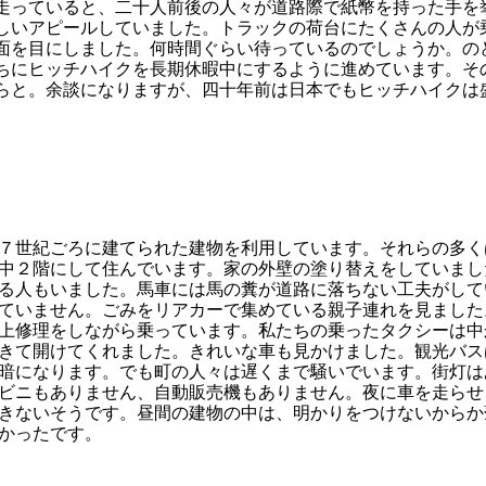
っていると、二十人前後の人々が道路際で紙幣を持った手を
しいアピールしていました。トラックの荷台にたくさんの人が
面を目にしました。何時間ぐらい待っているのでしょうか。の
ちにヒッチハイクを長期休暇中にするように進めています。そ
らと。余談になりますが、四十年前は日本でもヒッチハイクは
７世紀ごろに建てられた建物を利用しています。それらの多く
中２階にして住んでいます。家の外壁の塗り替えをしていまし
る人もいました。馬車には馬の糞が道路に落ちない工夫がして
ていません。ごみをリアカーで集めている親子連れを見ました
上修理をしながら乗っています。私たちの乗ったタクシーは中
きて開けてくれました。きれいな車も見かけました。観光バス
暗になります。でも町の人々は遅くまで騒いでいます。街灯は
ビニもありません、自動販売機もありません。夜に車を走らせ
きないそうです。昼間の建物の中は、明かりをつけないからか
かったです。