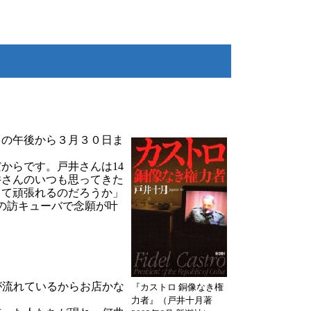
の午後から３月３０日ま
からです。戸井さんは14
井さんのいつも思ってきた
して頑張れるのだろうか」
の訪キューバで念願が叶
流れているからお店かな
『カストロ 銅像なき権
力者』（戸井十月著