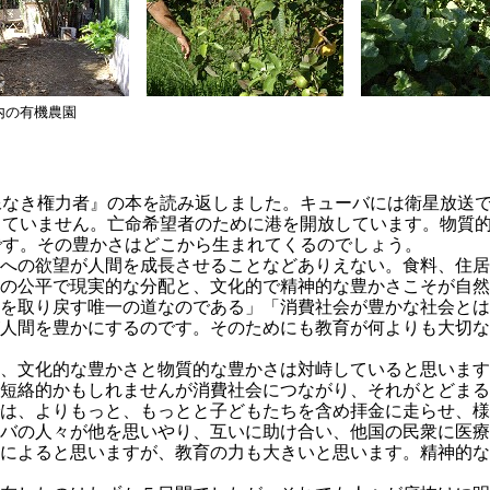
内の有機農園
なき権力者』の本を読み返しました。キューバには衛星放送で
していません。亡命希望者のために港を開放しています。物質
です。その豊かさはどこから生まれてくるのでしょう。
への欲望が人間を成長させることなどありえない。食料、住居
の公平で現実的な分配と、文化的で精神的な豊かさこそが自然
を取り戻す唯一の道なのである」「消費社会が豊かな社会とは
人間を豊かにするのです。そのためにも教育が何よりも大切な
、文化的な豊かさと物質的な豊かさは対峙していると思います
短絡的かもしれませんが消費社会につながり、それがとどまる
は、よりもっと、もっとと子どもたちを含め拝金に走らせ、様
バの人々が他を思いやり、互いに助け合い、他国の民衆に医療
によると思いますが、教育の力も大きいと思います。精神的な