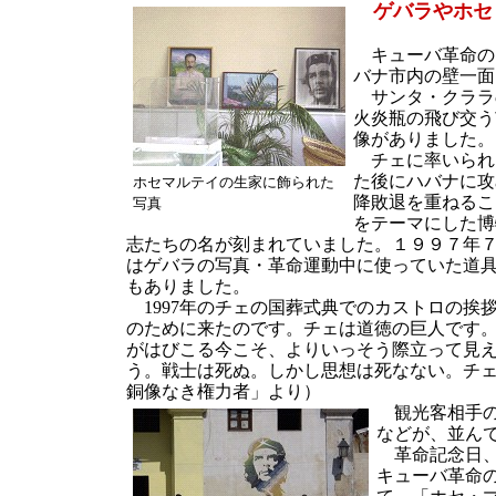
ゲバラやホセ
キューバ革命の
バナ市内の壁一面
サンタ・クララ
火炎瓶の飛び交う
像がありました。
チェに率いられ
た後にハバナに攻
ホセマルテイの生家に飾られた
降敗退を重ねるこ
写真
をテーマにした博
志たちの名が刻まれていました。１９９７年
はゲバラの写真・革命運動中に使っていた道
もありました。
1997年のチェの国葬式典でのカストロの挨
のために来たのです。チェは道徳の巨人です
がはびこる今こそ、よりいっそう際立って見
う。戦士は死ぬ。しかし思想は死なない。チ
銅像なき権力者」より）
観光客相手の
などが、並ん
革命記念日、
キューバ革命