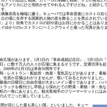
マルテイの思想と知識、カミーロの戦略と戦術、チェの勇気と
でもアメリカにひと泡吹かせてやれるんですけどね」と紹介し
ます。
偶像崇高を極端に嫌う。キューバでは革命直後にカストロ自
、公の場に生存する国家的人物の姿を飾ることを禁止されてい
者」より）街角でカストロの顔や姿はお目にかかることはあり
ェイゆかりのレストランにヘミングウェイと撮った写真があり
広場があります。1月1日の『革命成就記念日』、5月1日の『
日』に数十万人の人々が広場に集まるそうです。交通渋滞を起
2009年の1月1日は革命50周年です。
局・レストラン・配給所・肉屋・電気店などがあります。看板
、住居か店舗はわかりませんが、覗いてみるとわかりました。
最後の日曜日に自由市場が大きいメイン通りであります。ハバ
トラックを横付けし早朝より採れたての野菜・果物・米・魚な
町の一角にありました。観光客相手のフリーマーケットにはみ
の人でごった返していました。
間が目にした最も美しい国」といいました。キュー