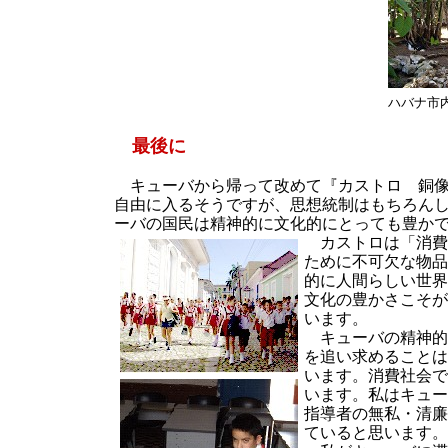
ハバナ市
最後に
キューバから帰って改めて『カストロ 銅像
自由に入るそうですが、思想統制はもちろん
ーバの国民は精神的に文化的にとっても豊か
カストロは「消費
ために不可欠な物品
的に人間らしい世界
文化の豊かさこそが
います。
キューバの精神的
を追い求めることは
います。消費社会で
います。私はキュー
指導者の無私・清廉
ていると思います。