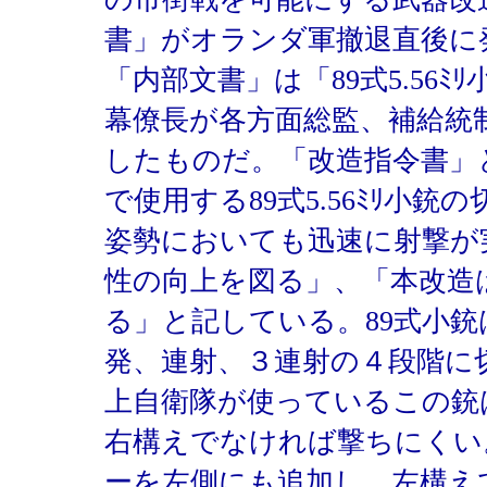
書」がオランダ軍撤退直後に
「内部文書」は「89式5.56
幕僚長が各方面総監、補給統
したものだ。「改造指令書」
で使用する89式5.56ﾐﾘ小
姿勢においても迅速に射撃が
性の向上を図る」、「本改造
る」と記している。89式小
発、連射、３連射の４段階に
上自衛隊が使っているこの銃
右構えでなければ撃ちにくい
ーを左側にも追加し、左構え