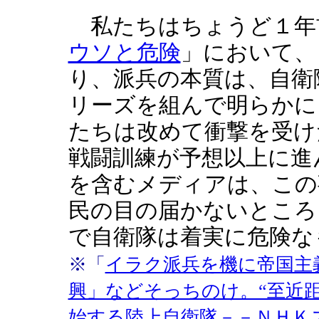
私たちはちょうど１年
ウソと危険
」において、
り、派兵の本質は、自衛
リーズを組んで明らかに
たちは改めて衝撃を受け
戦闘訓練が予想以上に進
を含むメディアは、この
民の目の届かないところ
で自衛隊は着実に危険な
※「
イラク派兵を機に帝国主
興」などそっちのけ。“至近
始する陸上自衛隊－－ＮＨＫ