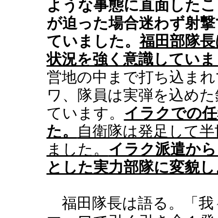
ような事態に直面したこ
が迫った場合迷わず射撃
ていました。
福田部隊長
状況を強く意識していま
営地の中まで打ち込まれ
ワ、隊員は実弾を込めた
ています。
イラクでの任
た。
自衛隊は発足して半
ました。
イラク派遣から
とした実力部隊に変貌し
福田隊長は語る。「我