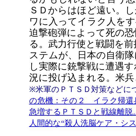
ＳＤからはほど遠い。し
ワに入ってイラク人をす
迫撃砲弾によって死の恐
る。武力行使と戦闘を前
ステムが、日本の自衛隊
し実際に銃撃戦に遭遇す
況に投げ込まれる。米兵
※米軍のＰＴＳＤ対策など
の危機：その２ イラク帰還
急増するＰＴＳＤと戦線離脱
人間的な“殺人洗脳ケア・シス