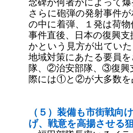
念碑が何者かによって爆
さらに砲弾の発射事件が
の中に着弾、１発は荷物
事件直後、日本の復興支
かという見方が出ていた
地域対策にあたる要員を
隊、②治安部隊、③復興
際には①と②が大多数を
（５）装備も市街戦向
げ、戦意を高揚させる