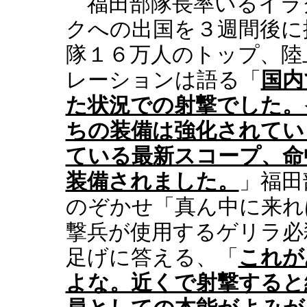
福田部隊長率いるイラ
クへの出国を３週間後に
隊１６万人のトップ、陸
レーションは語る「
国内
た状況での射撃でした。
ちの装備は強化されてい
ている最新スコープ、命
装備されました。
」福田
のぞかせ「真ん中に来れ
撃兵が使用するゲリラ必
足げに答える、「
これが
よな。近くで射撃すると