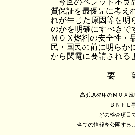
今回のペレット不良品
質保証を最優先に考え
れが生じた原因等を明
のかを明確にすべきで
ＭＯＸ燃料の安全性・
民・国民の前に明らか
から関電に要請される
要 
高浜原発用のＭＯＸ燃
ＢＮＦＬ
どの検査項目
全ての情報を公開する