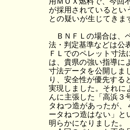
用ＭＯＸ燃料で、今回
が採用されているとい
との疑いが生じてきま
ＢＮＦＬの場合は、ペ
法・判定基準などは公
ＦＬでのペレット寸法
は、貴県の強い指導に
寸法データを公開しま
り、安全性が優先する
実現しました。それに
んに主張した「高浜３
タねつ造があったが、
ータねつ造はない」と
明らかになりました。