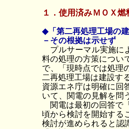
１．使用済みＭＯＸ燃
◆「第二再処理工場の
－その根拠は示せず
プルサーマル実施によ
料の処理の方策につい
で、「現時点では処理
二再処理工場は建設す
資源エネ庁は明確に回
いて、関電の見解を問
関電は最初の回答で「
頃から検討を開始する
検討が進められると認