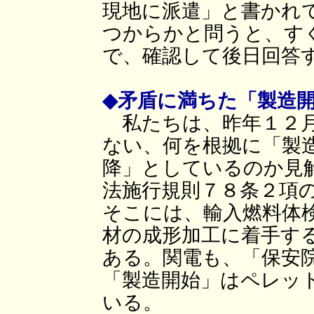
現地に派遣」と書かれ
つからかと問うと、す
で、確認して後日回答
◆矛盾に満ちた「製造
私たちは、昨年１２月
ない、何を根拠に「製
降」としているのか見
法施行規則７８条２項
そこには、輸入燃料体
材の成形加工に着手す
ある。関電も、「保安
「製造開始」はペレッ
いる。