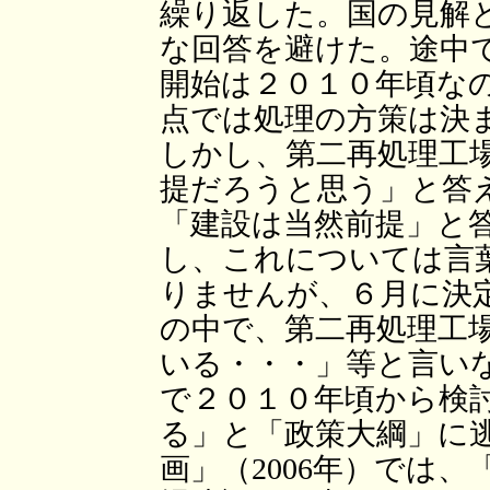
繰り返した。国の見解
な回答を避けた。途中
開始は２０１０年頃な
点では処理の方策は決
しかし、第二再処理工
提だろうと思う」と答
「建設は当然前提」と
し、これについては言
りませんが、６月に決
の中で、第二再処理工
いる・・・」等と言い
で２０１０年頃から検
る」と「政策大綱」に
画」（2006年）では