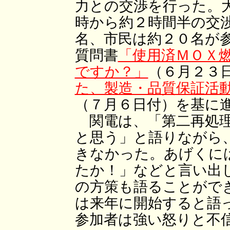
力との交渉を行った。
時から約２時間半の交
名、市民は約２０名が
質問書
「使用済ＭＯＸ
ですか？」
（６月２３
た、製造・品質保証活
（７月６日付）を基に
関電は、「第二再処理
と思う」と語りながら
きなかった。あげくに
たか！」などと言い出
の方策も語ることがで
は来年に開始すると語
参加者は強い怒りと不