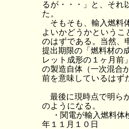
るが・・・」と、それ
た。
そもそも、輸入燃料体
よいかどうかというこ
のはずである。当然、
提出期限の「燃料材の
レット成形の１ヶ月前
の製造自体（一次混合
前を意味しているはず
最後に現時点で明らか
のようになる。
・関電が輸入燃料体
年１１月１０日