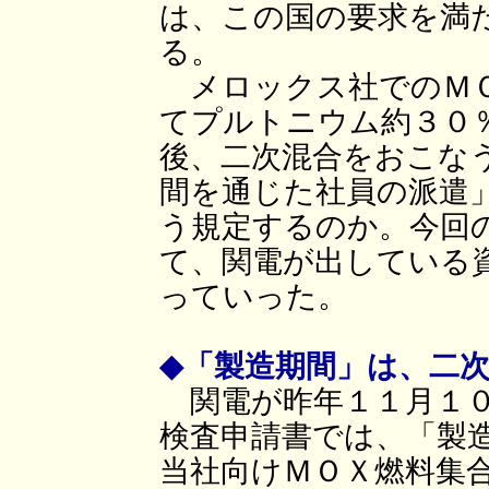
は、この国の要求を満
る。
メロックス社でのＭＯ
てプルトニウム約３０
後、二次混合をおこな
間を通じた社員の派遣
う規定するのか。今回
て、関電が出している
っていった。
◆「製造期間」は、二
関電が昨年１１月１０
検査申請書では、「製
当社向けＭＯＸ燃料集