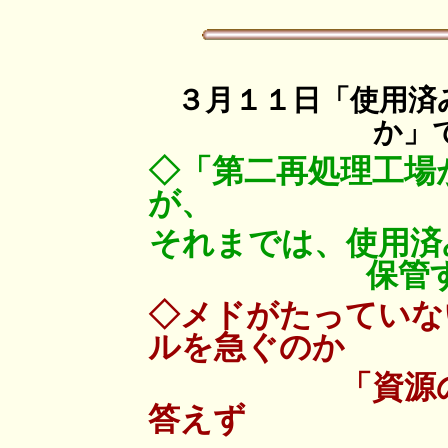
３月１１日「使用済
か」
◇「第二再処理工場
が、
それまでは、使用済
保管
◇メドがたっていな
ルを急ぐのか
「資源の有効
答えず