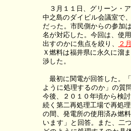
３月１１日、グリーン・ア
中之島のダイビル会議室で
だった。市民側からの参加
名が対応した。今回は、使
出すのかに焦点を絞り、
２
Ｘ燃料は福井県に永久に溜
渉した。
最初に関電が回答した。「
ように処理するのか」の質
今後、２０１０年頃から検
続く第二再処理工場で再処
の間、発電所の使用済み燃
います」と回答。また、二