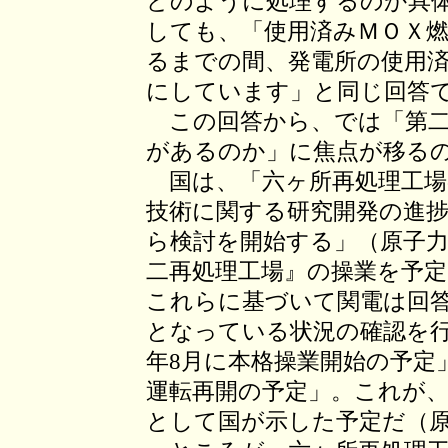
どのように処理するのか具
しても、「使用済みＭＯＸ
るまでの間、発電所の使用
にしています」と同じ回答
この回答から、では「第二
があるのか」に焦点が移る
国は、「六ヶ所再処理工場
技術に関する研究開発の進捗
ら検討を開始する」（原子力
二再処理工場』の操業を予定
これらに基づいて関電は回
となっている状況の確認を行
年8月に本格操業開始の予定」
運転再開の予定」。これが、
として国が示した予定だ（原子