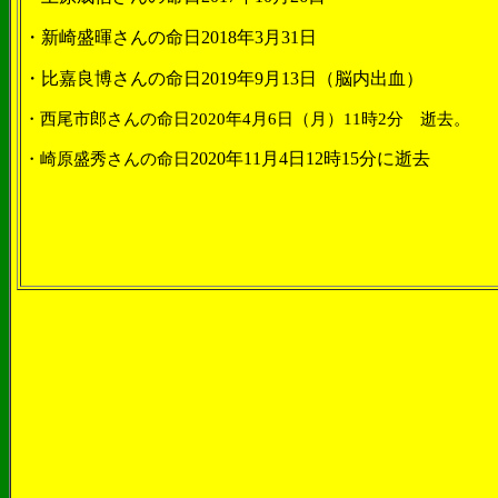
・新崎盛暉さんの命日
2018
年
3
月
31
日
・比嘉良博さんの命日
2019
年
9
月
13
日（脳内出血）
・西尾市郎さんの命日
2020
年
4
月
6
日（月）
11
時
2
分 逝去。
2020
年
11
月
4
日
12
時
15
分に逝去
・崎原盛秀さんの命日