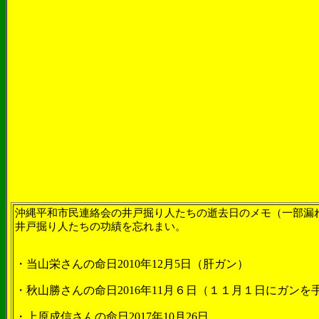
沖縄平和市民連絡会の井戸掘り人たちの逝去日のメモ（一部漏
井戸掘り人たちの功績を忘れまい。
・当山栄さんの命日
2010
年
12
月
5
日（肝ガン）
・秋山勝さんの命日
2016
年
11
月６日（１１月１日にガンを
・上原成信さんの命日
2017
年
10
月
26
日