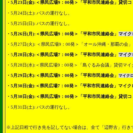
・
5
月
23
日
(
金
):
＜県民広場
9
：
00
発＞「平和市民連絡会」貸切コ
・
5
月
24
日
(
土
):
バスの運行なし。
・
5
月
25
日
(
日
):
バスの運行なし。
・
5
月
26
日
(
月
):
＜
県民広場
9
：
00
発＞
「平和市民連絡会」
マイク
・
5
月
27
日
(
火
):
＜県民広場
9
：
00
発＞「オール沖縄・那覇の会」
・
5
月
28
日
(
水
):
＜県民広場
7
：
00
発＞「平和市民連絡会」
マイク
・
5
月
28
日
(
水
):
＜県民広場
9
：
00
発＞「島ぐるみ会議」貸切マイ
・
5
月
29
日
(
木
):
＜県民広場
9
：
00
発＞「平和市民連絡会」
マイク
・
5
月
30
日
(
金
)
:
＜県民広場
7
：
00
発＞「平和市民連絡会」マイク
・
5
月
30
日
(
金
):
＜県民広場
9
：
00
発＞「平和市民連絡会」貸切コ
・
5
月
31
日
(
土
):
バスの運行なし。
※上記日程で行き先を記してない場合は、全て「辺野古」行き