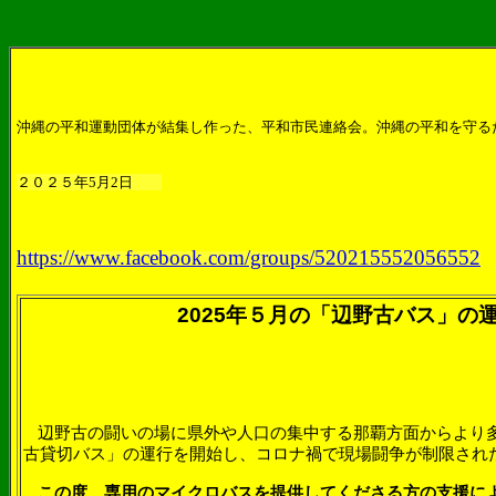
沖縄の平和運動団体が結集し作った、平和市民連絡会。沖縄の平和を守る
２０２５年5月2日
https://www.facebook.com/groups/520215552056552
2025
年５月の「辺野古バス」の
辺野古の闘いの
場に県外や
人口の集中する那覇方面から
より
古貸切バス」の
運行を開始し、コロナ禍で
現場闘争が制限され
この度、専用のマイクロバスを提供してくださる方の支援に