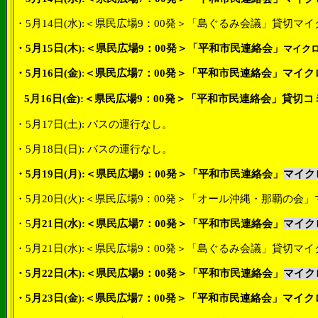
・
5
月
14
日
(
水
):
＜県民広場
9
：
00
発＞「島ぐるみ会議」貸切マイ
・
5
月
15
日
(
木
):
＜県民広場
9
：
00
発＞「平和市民連絡会」
マイク
・
5
月
16
日
(
金
)
:
＜県民広場
7
：
00
発＞「平和市民連絡会」マイク
5
月
16
日
(
金
):
＜県民広場
9
：
00
発＞「平和市民連絡会」貸切コ
・
5
月
17
日
(
土
):
バスの運行なし。
・
5
月
18
日
(
日
):
バスの運行なし。
・
5
月
19
日
(
月
):
＜
県民広場
9
：
00
発＞
「平和市民連絡会」
マイク
・
5
月
20
日
(
火
):
＜県民広場
9
：
00
発＞「オール沖縄・那覇の会」
・
5
月
21
日
(
水
):
＜県民広場
7
：
00
発＞「平和市民連絡会」
マイク
・
5
月
21
日
(
水
):
＜県民広場
9
：
00
発＞「島ぐるみ会議」貸切マイ
・
5
月
22
日
(
木
):
＜県民広場
9
：
00
発＞「平和市民連絡会」
マイク
・
5
月
23
日
(
金
)
:
＜県民広場
7
：
00
発＞「平和市民連絡会」マイク