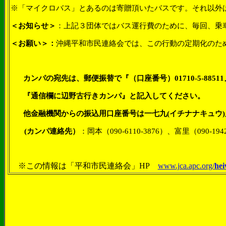
※「マイクロバス」とあるのは寄贈頂いたバスです。それ以外
＜お知らせ＞
：上記３団体ではバス運行費のために、毎回、乗
＜お願い＞：
沖縄平和市民連絡会では、この行動の定期化のた
カンパの宛先は、郵便振替で『（口座番号）01710-5-88
『通信欄に辺野古行きカンパ』と記入してください。
他金融機関からの振込用口座番号は一七九(イチナナキュウ)店（1
(カンパ連絡先）
：
岡本（
090-6110-3876
）、富里（
090-194
※この情報は「平和市民連絡会」
HP
www.jca.apc.org/
he