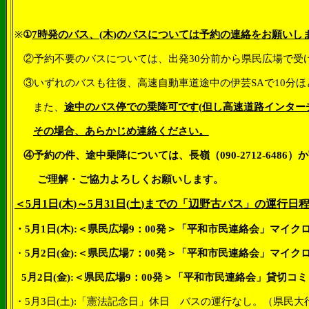
※
①
7
時発のバス、
(
木
)
のバスについては予約の連絡をお願いし
②予約不要のバスについては、出発
30
分前から県民広場で受
③いずれのバスも往復、高速自動車道途中の伊芸
SA
で
10
分ほ
また、
途中のバス停での乗降可です
(
但し高速道路インター
その場合、あらかじめ連絡ください。
④予約の件、途中乗降については、長嶺（
090-2712-6486
）か
ご理解・ご協力よろしくお願いします。
＜
5
月
1
日
(
木
)
～
5
月
31
日
(
土
)
までの「辺野古バス」の運行日
・
5
月
1
日
(
木
):
＜県民広場
9
：
00
発＞「平和市民連絡会」マイク
・
5
月
2
日
(
金
):
＜県民広場
7
：
00
発＞「平和市民連絡会」マイク
5
月
2
日
(
金
):
＜県民広場
9
：
00
発＞「平和市民連絡会」貸切コミ
・
5
月
3
日
(
土
):
「憲法記念日」休日 バスの運行なし。（県民大