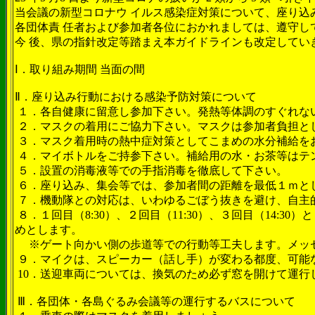
当会議の新型コロナウ イルス感染症対策について、座り込
各団体責 任者および参加者各位におかれましては、遵守し
今 後、県の指針改定等踏まえ本ガイドラインも改定してい
Ⅰ．取り組み期間 当面の間
Ⅱ．座り込み行動における感染予防対策について
１．各自健康に留意し参加下さい。発熱等体調のすぐれな
２．マスクの着用にご協力下さい。マスクは参加者負担と
３．マスク着用時の熱中症対策としてこまめの水分補給を
４．マイボトルをご持参下さい。補給用の水・お茶等はテ
５．設置の消毒液等での手指消毒を徹底して下さい。
６．座り込み、集会等では、参加者間の距離を最低１ｍと
７．機動隊との対応は、いわゆるごぼう抜きを避け、自主
８．１回目（8:30）、２回目（11:30）、３回目（1
めとします。
※ゲート向かい側の歩道等での行動等工夫します。メッ
９．マイクは、スピーカー（話し手）が変わる都度、可能
10．送迎車両については、換気のため必ず窓を開けて運行
Ⅲ．各団体・各島ぐるみ会議等の運行するバスについて