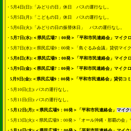
・
5
月
4
日
(
日
):
「みどりの日」休日 バスの運行なし。
・
5
月
5
日
(
月
):
「こどもの日」休日 バスの運行なし。
・
5
月
6
日
(
火
):
「みどりの日の振替休日」 バスの運行なし。
・
5
月
7
日
(
水
):
＜県民広場
7
：
00
発＞「平和市民連絡会」マイク
・
5
月
7
日
(
水
):
＜県民広場
9
：
00
発＞「島ぐるみ会議」貸切マイ
・
5
月
8
日
(
木
):
＜県民広場
9
：
00
発＞「平和市民連絡会」マイク
・
5
月
9
日
(
金
)
:
＜県民広場
7
：
00
発＞「平和市民連絡会」マイク
5
月
9
日
(
金
):
＜県民広場
9
：
00
発＞「平和市民連絡会」貸切コ
・
5
月
10
日
(
土
):
バスの運行なし。
・
5
月
11
日
(
日
):
バスの運行なし。
・
5
月
12
日
(
月
):
＜
県民広場
9
：
00
発＞
「平和市民連絡会」
マイク
・
5
月
13
日
(
火
):
＜県民広場
9
：
00
発＞「オール沖縄・那覇の会」
・
5
月
14
日
(
水
):
＜県民広場
7
：
00
発＞「平和市民連絡会」マイク