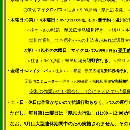
②貸切
マイクロバス
＜往き＞
9:00
那覇・県民広場発、
・木曜日
:
①
第
1
・
4
木曜日：
要予約
：塩川の
マイクロバス
(
塩川行き
)
＜往き＞
9:00
那覇・県民広場発
塩川行き
、＜帰り＞
本
塩川作業無しでも県外からの申込者があれば辺野古
②
第
1
・
4
以外の木曜日：マイクロバス
要予
(
辺野古行き
)
＜往き＞
9:00
那覇・県民広場発
辺野古行き
、＜帰り
・金曜日
:
①
マイクロバス
＜往き＞
7:00
那覇・県民広場発
安和桟橋行き
②
貸切
コミューター
＜往き＞
9:00
那覇・県民広場発
安和桟橋
安和の作業がない場合は、
1
台にまとめて
9
時県
・
土・日・休日は作業がないので抗議行動もなく、バスの運行
ただし、毎月第
1
土曜日は「県民大行動」
(11:00
～
12:00)
が
なお、
5
月は大型連休期間中のため実施されません。その