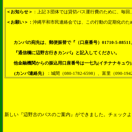
＜お知らせ＞
：上記３団体では貸切バス運行費のために、毎回
＜お願い＞：
沖縄平和市民連絡会では、この行動の定期化のた
カンパの宛先は、郵便振替で『（口座番号）01710-5-88
『通信欄に辺野古行きカンパ』と記入してください。
他金融機関からの振込用口座番号は一七九(イチナナキュウ)店（1
(カンパ連絡先）
：
城間（
080-1782-6598
）、富里（
090-194
新しい『辺野古のバスのご案内』ができました。チェックよ