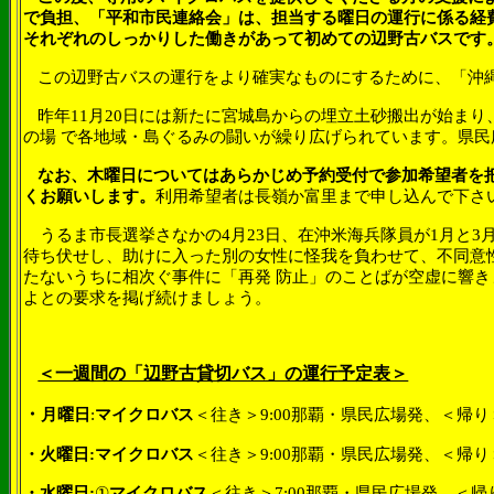
で負担、「平和市民連絡会」は、担当する曜日の運行に係る経
それぞれのしっかりした働きがあって初めての辺野古バスです
この辺野古バスの運行をより確実なものにするために、「沖
昨年
11
月
20
日には新たに宮城島からの埋立土砂搬出が始まり
の場 で各地域・島ぐるみの闘いが繰り広げられています。県
なお、木曜日についてはあらかじめ予約受付で参加希望者を
くお願いします。
利用希望者は長嶺か富里まで申し込んで下さ
うるま市長選挙さなかの
4
月
23
日、在沖米海兵隊員が
1
月と
3
待ち伏せし、助けに入った別の女性に怪我を負わせて、不同意
たないうちに相次ぐ事件に「再発 防止」のことばが空虚に響
よとの要求を掲げ続けましょう。
＜一週間の「辺野古貸切バス」の運行予定表＞
・
月曜日
:
マイクロバス
＜往き＞
9:00
那覇・県民広場発、＜帰り
・火曜日
:
マイクロバス
＜往き＞
9:00
那覇・県民広場発、＜帰り
・水曜日
:
①
マイクロバス
＜往き＞
7:00
那覇・県民広場発、＜帰