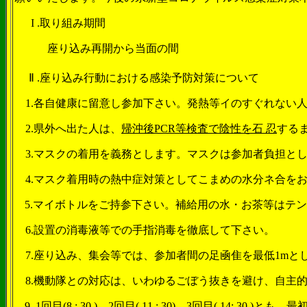
I .
取り組み期間
座り込み再開から当面の間
Ⅱ .
座り込み行動における感染予防対策について
1.
各自健康に留意し参加下さい。発熱等イのすぐれない
2.
県外へ出た人は、
帰沖後
PCR
等検査で陰性を石 忍
する
3.
マスクの着用を義務とします。マスクは参加者負担と
4.
マスク着用時の熱中症対策としてこまめの水分ネ合を
5.
マイボトルをご持参下さい。補給用の水・お茶等はテ
6.
設置の消毒液等での手指消毒を徹底して下さい。
7.
座り込み、集会等では、参加者間の足凾隹を最低
1m
と
8.
機動隊との対応は、いわゆるごぼう抜きを避け、自主
9. 1
回目
(8 : 30 )
、
2
回目
( 11 : 30)
、
3
回目
( 14: 30 )
とも、最