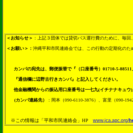
＜お知らせ＞
：上記３団体では貸切バス運行費のために、毎回
＜お願い＞：
沖縄平和市民連絡会では、この行動の定期化のた
カンパの宛先は、郵便振替で『（口座番号）01710-5-88
『通信欄に辺野古行きカンパ』と記入してください。
他金融機関からの振込用口座番号は一七九(イチナナキュウ)店（1
(カンパ連絡先）
：
岡本（
090-6110-3876
）、富里（
090-194
※この情報は「平和市民連絡会」
HP
www.jca.apc.org/
h