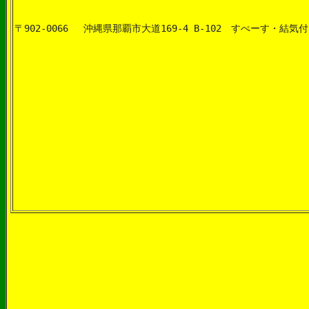
〒902-0066　 沖縄県那覇市大道169-4 B-102　すぺーす・結気付