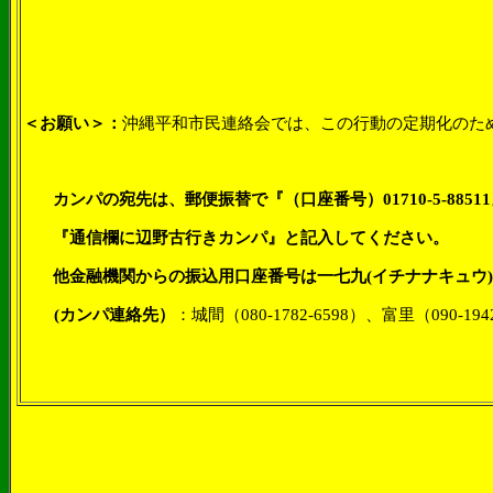
＜お願い＞：
沖縄平和市民連絡会では、この行動の定期化のた
カンパの宛先は、郵便振替で『（口座番号）01710-5-88
『通信欄に辺野古行きカンパ』と記入してください。
他金融機関からの振込用口座番号は一七九(イチナナキュウ)店（1
(カンパ連絡先）
：
城間（
080-1782-6598
）、富里（
090-194