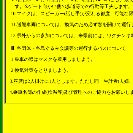
す。
※
ゲート向かい側の歩道等での行動等工夫します。
10.
マイクは、スピーカー
(
話し手
)
が変わる都度、可能な
11.
送迎車両については、換気のため必ず窓を開けて運行
12.
県外からの参加については、来県前には、ワクチンキ
Ⅲ .
各団体・各島ぐるみ会議等の運行するバスについて
1.
乗車の際はマスクを着用しましよう。
2.
換気対策をとりましよう。
3.
座席は
2
人掛けに
1
人とします。ただし同一生計者
(
夫婦
4.
乗車名簿の作成
(
検温等
)
及び管理へのご協力をお願いし