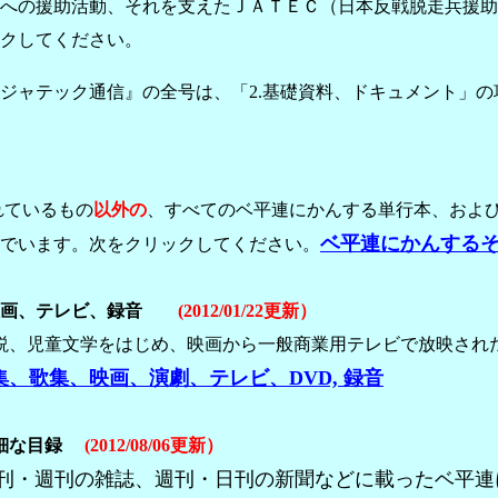
への援助活動、それを支えたＪＡＴＥＣ（日本反戦脱走兵援助
クしてください。
ャテック通信』の全号は、「2.基礎資料、ドキュメント」の
れているもの
以外の
、すべてのベ平連にかんする単行本、およ
ベ平連にかんする
でいます。次をクリックしてください。
映画、テレビ、録音
(2012/01/22更新）
説、児童文学をはじめ、映画から一般商業用テレビで放映され
、歌集、映画、演劇、テレビ、DVD, 録音
細な目録
(2012/08/06更新）
刊・週刊の雑誌、週刊・日刊の新聞などに載ったベ平連