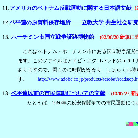
11
.
アメリカのベトナム反戦運動に関する日本語文献
（
12
.
ベ平連の原資料保存場所――立教大学 共生社会研
13
.
ホーチミン市国立戦争証跡博物館
(02/08/20 新規に
これはベトナム・ホーチミン市にある国立戦争証跡
ます。このファイルはアドビ・アクロバットのｐｄｆ形式
ありますので、開くのに時間がかかり、しばらくお待
す。
http://www.adobe.co.jp/products/acrobat/readstep.h
13
.
ベ平連以前の市民運動についての文献
(13/07/22
たとえば、1960年の反安保闘争での市民運動につ