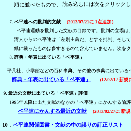
読み込むには次をクリックし
順に並べたもので、
ベ平連への批判的文献
(2013/07/21に 1点追加）
ベ平連運動を批判した文献の目録です。批判の立場は
湾人からのベ平連は「差別主義だ」とする批判、そして
紙に載ったものは多すぎるので含んでいません。次を
辞典・年表に出ている「ベ平連」
平凡社、小学館などの百科事典、その他の事典に出ているベ
辞典・年表に出ている「ベ平連」
(12/02/12 新
9. 最近の文献に出ている「ベ平連」評価
1995年以降に出た文献のなかの「ベ平連」にかんする論
ベ平連にかんする最近の文献
(2013/02/27に 
10
．
ベ平連関係図書・文献の中の誤りの訂正リスト