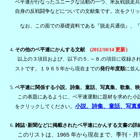
ベ平連が行なったユニークな活動の一つ、米反戦脱走兵
自身の反戦闘争などについての文献集です。次をクリッ
なお、この面での基礎資料である『脱走兵通信』、『ジ
その他のベ平連にかんする文献
(2012/10/14 更新）
以上の３項目および、以下の５. ～８.の項目に収録さ
ストです。１９６５年から現在までの
発行年度順
に並ん
ベ平連に関係する小説、詩集、童話、写真集、歌集、
この表題にあるように、ベ平連運動に題材を求めた小
小説、詩集、童話、写真集
をクリックしてください。
雑誌･新聞などに掲載されたベ平連にかんする文書の詳
このリストは、
1965
年から現在まで、季刊・月