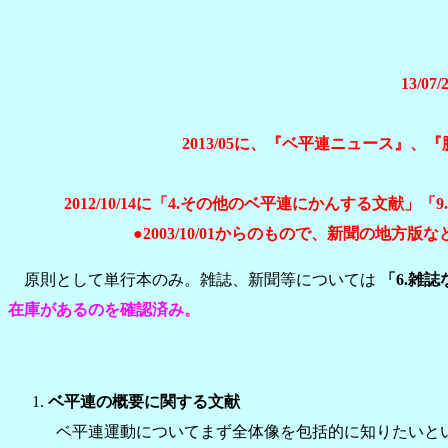
ベ
13/07
2013/05に、
『ベ平連ニュース』、『
2012/10/14に
「4.その他のベ平連にかんする文献」
「
●2003/10/01からのもので、新聞の
原則として単行本のみ。雑誌、新聞等については
「6.
雑誌
在庫があるのを確認済み。
ベ平連の概要に関する文献
ベ平連運動についてまず全体像を包括的に知りたいと