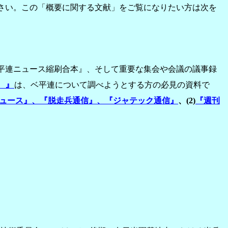
さい。この「概要に関する文献」をご覧になりたい方は次を
ベ平連ニュース縮刷合本』、そして重要な集会や会議の議事録
）』
は、ベ平連について調べようとする方の必見の資料で
ュース』、『脱走兵通信』、『ジャテック通信』
、(2)
『週刊