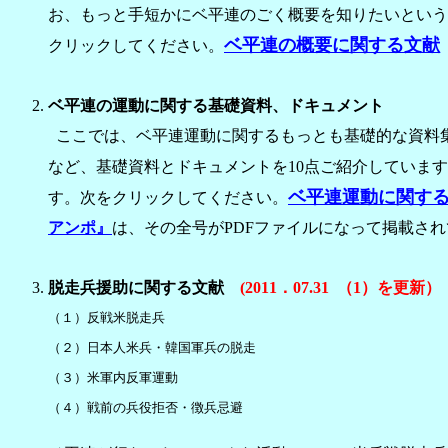
お、もっと手短かにベ平連のごく概要を知りたいという方
ベ平連の概要に関する文献
クリックしてください。
ベ平連の運動に関する基礎資料、ドキュメント
ここでは、ベ平連運動に関するもっとも基礎的な資料集
など、基礎資料とドキュメントを10点ご紹介していま
ベ平連運動に関す
す。次をクリックしてください。
アンポ』
は、その全号がPDFファイルになって掲載さ
脱走兵援助に関する文献
(2011．07.31 （1）を更新）
（１）反戦米脱走兵
（２）日本人米兵・韓国軍兵の脱走
（３）米軍内反軍運動
（４）戦前の兵役拒否・徴兵忌避