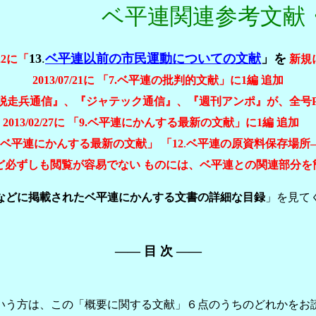
平連関連参考文献
13
.
ベ平連以前の市民運動についての文献
」を
/22に「
新規
2013/07/21に
「7.ベ平連の批判的文献」に1編
追加
脱走兵通信』、『ジャテック通信』
、
『週刊アンポ』
が、全号
2013/02/27に
「9.ベ平連にかんする最新の文献」に1編
追加
9.ベ平連にかんする最新の文献」 「
12
.
ベ平連の原資料保存場所
地方版など必ずしも閲覧が容易でない ものには、ベ平連との関連部
などに掲載されたベ平連にかんする文書の詳細な目録
」を見て
―― 目 次 ――
いう方は、この「概要に関する文献」６点のうちのどれかをお