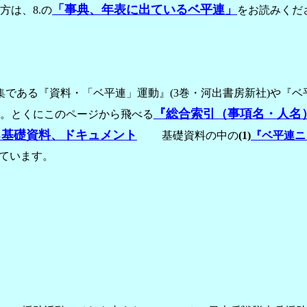
「事典、年表に出ているベ平連」
は、8.の
をお読みくだ
である『資料・「ベ平連」運動』(3巻・河出書房新社)や『
『総合索引（事項名・人名
す。とくにこのページから飛べる
る基礎資料、ドキュメント
基礎資料の中の
(1)
『ベ平連ニ
れています。