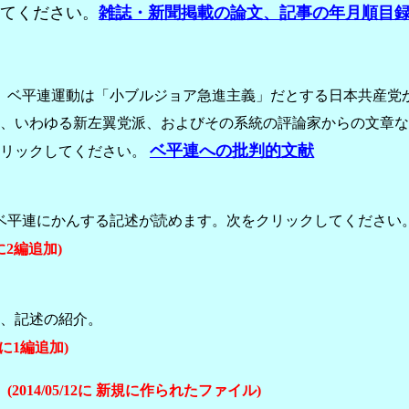
てください。
雑誌・新聞掲載の論文、記事の年月順目
、ベ平連運動は「小ブルジョア急進主義」だとする日本共産党
、いわゆる新左翼党派、およびその系統の評論家からの文章な
ベ平連への批判的文献
クリックしてください。
平連にかんする記述が読めます。次をクリックしてください
規に2編追加)
評、記述の紹介。
新規に1編追加)
(2014/05/12に 新規に作られたファイル)