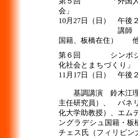
第５回 「外国人住
会」
10月27日（日） 午
講師 日影ミャ
国籍、板橋在住） 
第６回 シンポジウ
化社会とまちづくり」
11月17日（日） 午
基調講演 鈴木江理
主任研究員）、 パネ
化大学助教授）、エム
ングラデシュ国籍・板
チェス氏（フィリピン