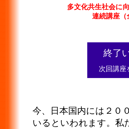
多文化共生社会に
連続講座（
終了
次回講座
今、日本国内には２０
いるとい
われます。私