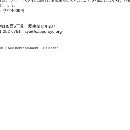
ましょう。
・学生4000円
区南1条西5丁目 愛生舘ビル207
1-252-6751 syu@sapporoyu.org
g
08
Add new comment
Calendar