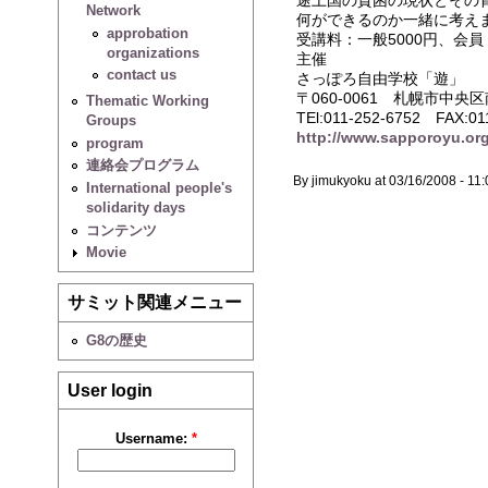
Network
何ができるのか一緒に考え
approbation
受講料：一般5000円、会員
organizations
主催
contact us
さっぽろ自由学校「遊」
〒060-0061 札幌市中央
Thematic Working
TEl:011-252-6752 FAX:01
Groups
http://www.sapporoyu.or
program
連絡会プログラム
By jimukyoku at 03/16/2008 - 11:
International people's
solidarity days
コンテンツ
Movie
サミット関連メニュー
G8の歴史
User login
Username:
*