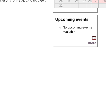
24
25
26
27
28
29
30
31
Upcoming events
No upcoming events
available
more