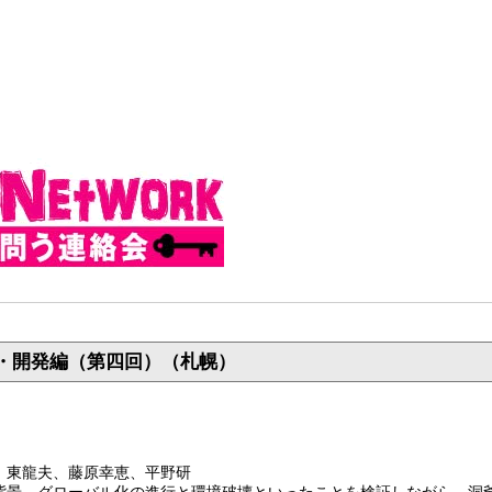
困・開発編（第四回）（札幌）
、東龍夫、藤原幸恵、平野研
背景、グローバル化の進行と環境破壊といったことを検証しながら、洞