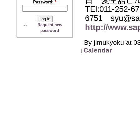
Password:
*
TEl:011-252-6
6751 syu@sap
Request new
http://www.sa
password
By jimukyoku at 03
Calendar