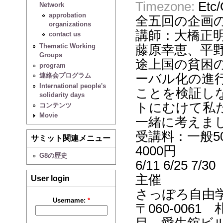
Timezone:
Etc
Network
approbation
全五回の企画
organizations
講師：大橋正
contact us
Thematic Working
藤原幸恵、平
Groups
途上国の貧困
program
ーバル化の進
連絡会プログラム
International people's
ことを検証し
solidarity days
トにむけて私
コンテンツ
Movie
一緒に考えま
受講料：一般5
サミット関連メニュー
4000円
G8の歴史
6/11 6/25 7/30
主催
User login
さっぽろ自由
Username:
*
〒060-006
目 愛生舘ビル