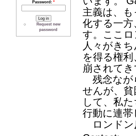
います。 
Password:
*
主義は、も
化する一方
Request new
password
す。ここロ
人々がきち
を得る権利
崩されてき
残念なが
せんが、貧
して、私た
行動に連帯
ロンドン