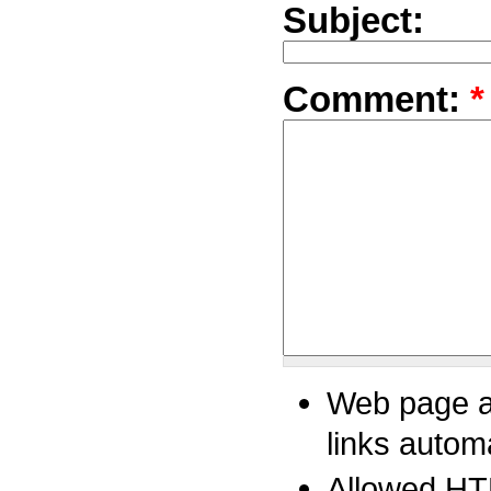
Subject:
Comment:
*
Web page ad
links automa
Allowed HT