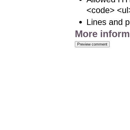
<code> <ul>
Lines and p
More inform