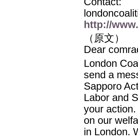
Contact:
londoncoali
http://www.
（原文）
Dear comra
London Coali
send a messa
Sapporo Act
Labor and So
your action
on our welf
in London. 