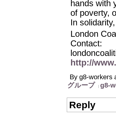
hands with y
of poverty, 
In solidarity,
London Coal
Contact:
londoncoali
http://www.
By g8-workers a
グループ
g8-w
Reply