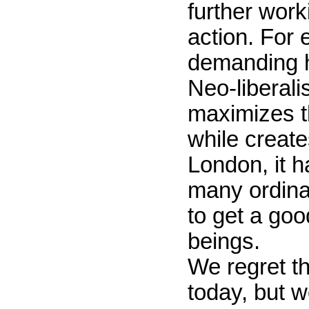
further work
action. For
demanding 
Neo-liberal
maximizes th
while create
London, it h
many ordina
to get a goo
beings.
We regret t
today, but w