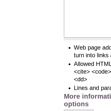
Web page add
turn into links
Allowed HTML
<cite> <code>
<dd>
Lines and par
More informat
options