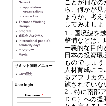
ことが何なの
Network
approbation
ら、何かが見
organizations
ょうか。考え
contact us
Thematic Working
してみましょ
Groups
program
1．国境線を
連絡会プログラム
整備などは、
International people's
solidarity days
一義的な目的
コンテンツ
日本の投資環
Movie
ものでしょう
サミット関連メニュー
人材育成につ
G8の歴史
るアフリカの
施されていな
User login
2．特に南部
Username:
*
ＤＣ）への援