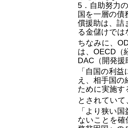
5．自助努力
国を一層の債
償援助は、詰
る金儲けでは
ちなみに、O
は、OECD
DAC（開発
「自国の利益
え、相手国の
ために実施す
とされていて
「より狭い国
ないことを確