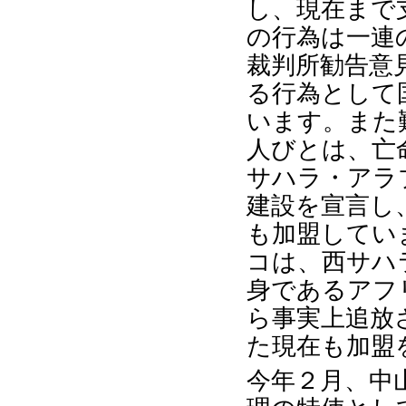
し、現在まで
の行為は一連
裁判所勧告意
る行為として
います。また
人びとは、亡
サハラ・アラ
建設を宣言し
も加盟してい
コは、西サハ
身であるアフ
ら事実上追放
た現在も加盟
今年２月、中