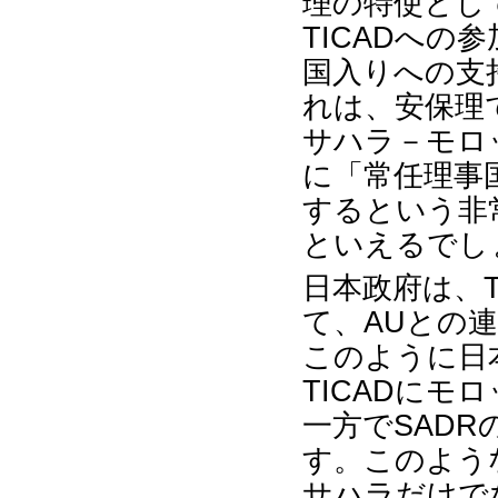
理の特使とし
TICADへの
国入りへの支
れは、安保理
サハラ－モロ
に「常任理事
するという非
といえるでし
日本政府は、T
て、AUとの
このように日
TICADにモ
一方でSAD
す。このような
サハラだけで