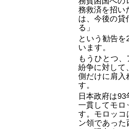
務貧困国への
務救済を招い
は、今後の貸
る」
という勧告を2
います。
もうひとつ、
紛争に対して
側だけに肩入
す。
日本政府は93
一貫してモロ
す。モロッコは
ン領であった