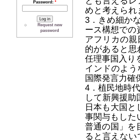
とも言えるレ
Password:
*
めと考えられ
3．きめ細か
Request new
ース構想での
password
アフリカの親
的があると思
任理事国入り
インドのよう
国際発言力確
4．植民地時
して新興援助
日本も大国と
事関与もした
普通の国」を
ると言えない