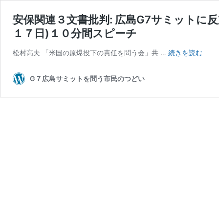
安保関連３文書批判: 広島G7サミットに
１７日)１０分間スピーチ
安
松村高夫 「米国の原爆投下の責任を問う会」共 …
続きを読む
保
関
G７広島サミットを問う市民のつどい
連
３
文
書
批
判:
広
島
G7
サ
ミ
ッ
ト
に