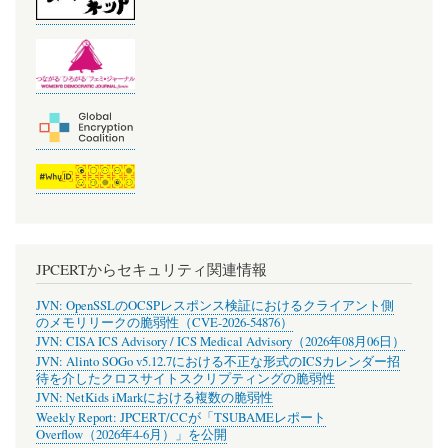
JPCERTからセキュリティ関連情報
JVN: OpenSSLのOCSPレスポンス検証におけるクライアント側
のメモリリークの脆弱性（CVE-2026-54876）
JVN: CISA ICS Advisory / ICS Medical Advisory（2026年08月06日）
JVN: Alinto SOGo v5.12.7における不正な形式のICSカレンダー招
待を介したクロスサイトスクリプティングの脆弱性
JVN: NetKids iMarkにおける複数の脆弱性
Weekly Report: JPCERT/CCが「TSUBAMEレポート
Overflow（2026年4-6月）」を公開