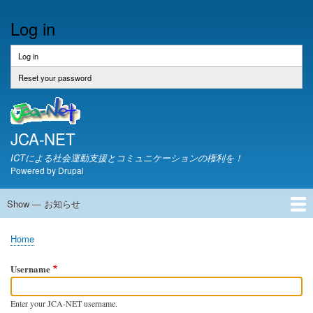
Skip
Log in
to
main
content
Log in
(active
Primary
tab)
tabs
Reset your password
JCA-NET
ICTによる社会運動支援とコミュニケーションの権利を！
Powered by
Drupal
Show — お知らせ
お
知
JCA-NETからのお知らせ
Home
ら
Breadcrumb
せ
Username
Enter your JCA-NET username.