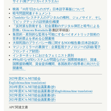
サイド(南アフリカv.イスラエル)
映画『10月7日からのガザ』日本語字幕版について
暗号問題関連ドキュメント
(7amleh)パレスチナ人のデジタルの権利、ジェノサイド、そし
てビッ グテックの説明責任
|
概要
『反対派を防衛する：社会運動のデジタル弾圧と暗号による
防御』Glencora Borradaile著
(翻訳草稿版)
集団的・差別的な監視を可能にするバイオメトリック技術の
世界的禁止を求める公開書簡
大韓民国のプライバシー権に関するNGO報告書(日本語仮訳)
マジックミラーの裏側で：企業監視テクノロジーの詳細(電子
フロンティア財団)
インターネットにおけるフェミニスト原則
#WhyID なぜIDシステムが問題なのか: 国際開発銀行、国連、
国際援助機関、資金提供機関、各国政府の指導者に向けた公
開書簡。
2025年度JCA-NET総会
English(machine translation)
2024年度JCA-NET総会議案書(抄)
2023年度JCA-NET総会議案書(抄)
English(machine translation)
2022年度JCA-NET総会議案書(抄)
2021年度JCA-NET総会議案書(抄)
APC関連文書