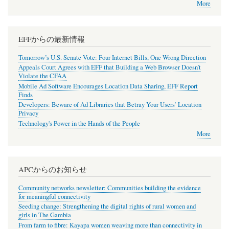
More
EFFからの最新情報
Tomorrow’s U.S. Senate Vote: Four Internet Bills, One Wrong Direction
Appeals Court Agrees with EFF that Building a Web Browser Doesn’t
Violate the CFAA
Mobile Ad Software Encourages Location Data Sharing, EFF Report
Finds
Developers: Beware of Ad Libraries that Betray Your Users’ Location
Privacy
Technology's Power in the Hands of the People
More
APCからのお知らせ
Community networks newsletter: Communities building the evidence
for meaningful connectivity
Seeding change: Strengthening the digital rights of rural women and
girls in The Gambia
From farm to fibre: Kayapa women weaving more than connectivity in