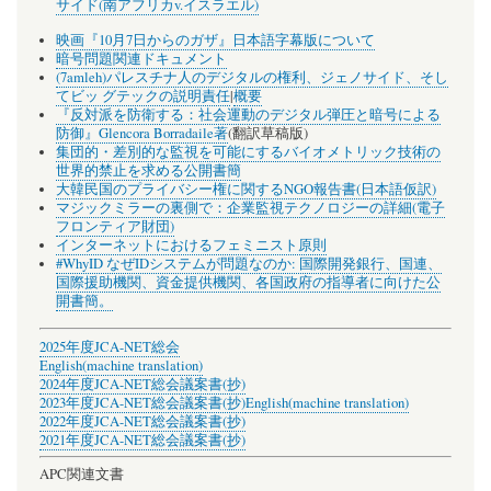
サイド(南アフリカv.イスラエル)
映画『10月7日からのガザ』日本語字幕版について
暗号問題関連ドキュメント
(7amleh)パレスチナ人のデジタルの権利、ジェノサイド、そし
てビッ グテックの説明責任
|
概要
『反対派を防衛する：社会運動のデジタル弾圧と暗号による
防御』Glencora Borradaile著
(翻訳草稿版)
集団的・差別的な監視を可能にするバイオメトリック技術の
世界的禁止を求める公開書簡
大韓民国のプライバシー権に関するNGO報告書(日本語仮訳)
マジックミラーの裏側で：企業監視テクノロジーの詳細(電子
フロンティア財団)
インターネットにおけるフェミニスト原則
#WhyID なぜIDシステムが問題なのか: 国際開発銀行、国連、
国際援助機関、資金提供機関、各国政府の指導者に向けた公
開書簡。
2025年度JCA-NET総会
English(machine translation)
2024年度JCA-NET総会議案書(抄)
2023年度JCA-NET総会議案書(抄)
English(machine translation)
2022年度JCA-NET総会議案書(抄)
2021年度JCA-NET総会議案書(抄)
APC関連文書