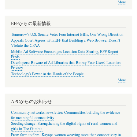
More
EFFからの最新情報
Tomorrow’s U.S. Senate Vote: Four Internet Bills, One Wrong Direction
Appeals Court Agrees with EFF that Building a Web Browser Doesn’t
Violate the CFAA
Mobile Ad Software Encourages Location Data Sharing, EFF Report
Finds
Developers: Beware of Ad Libraries that Betray Your Users’ Location
Privacy
Technology's Power in the Hands of the People
More
APCからのお知らせ
Community networks newsletter: Communities building the evidence
for meaningful connectivity
Seeding change: Strengthening the digital rights of rural women and
girls in The Gambia
From farm to fibre: Kayapa women weaving more than connectivity in