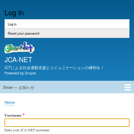
Skip
Log in
to
main
content
Log in
(active
Primary
tab)
tabs
Reset your password
JCA-NET
ICTによる社会運動支援とコミュニケーションの権利を！
Powered by
Drupal
Show — お知らせ
お
知
JCA-NETからのお知らせ
Home
ら
Breadcrumb
せ
Username
Enter your JCA-NET username.