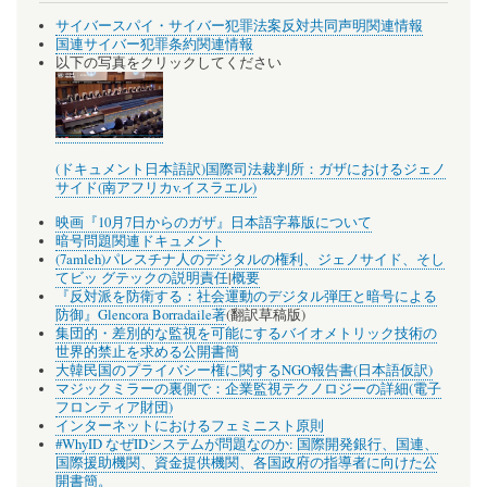
サイバースパイ・サイバー犯罪法案反対共同声明関連情報
国連サイバー犯罪条約関連情報
以下の写真をクリックしてください
(ドキュメント日本語訳)国際司法裁判所：ガザにおけるジェノ
サイド(南アフリカv.イスラエル)
映画『10月7日からのガザ』日本語字幕版について
暗号問題関連ドキュメント
(7amleh)パレスチナ人のデジタルの権利、ジェノサイド、そし
てビッ グテックの説明責任
|
概要
『反対派を防衛する：社会運動のデジタル弾圧と暗号による
防御』Glencora Borradaile著
(翻訳草稿版)
集団的・差別的な監視を可能にするバイオメトリック技術の
世界的禁止を求める公開書簡
大韓民国のプライバシー権に関するNGO報告書(日本語仮訳)
マジックミラーの裏側で：企業監視テクノロジーの詳細(電子
フロンティア財団)
インターネットにおけるフェミニスト原則
#WhyID なぜIDシステムが問題なのか: 国際開発銀行、国連、
国際援助機関、資金提供機関、各国政府の指導者に向けた公
開書簡。