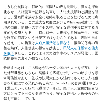
こうした制限は、戦略的に民間人の声を隠匿し、孤立を深刻
化させ、人権侵害の記録を妨害し、人道支援活動と調整を阻
害し、避難民家族が安全に連絡を取ることを妨げるために利
用されている。この重大な局面におけるWhatsApp遮断は、表
現の自由、情報へのアクセス権、安全な通信手段に対する直
接的な脅威となる——特に戦争、大規模な避難民発生、正式
な制度の崩壊という状況下ではなおさらである。表現の自由
を超え、この措置は
人道支援活動を損なう
。援助関係者の調
整を妨げ、人権侵害の報告を妨害し、
民間人を保護する能力
を低下
させる。これにより武力紛争中のリスクが悪化し、国
際的義務の遵守が損なわれる。
憂慮すべきは、この動きがスーダン国内の人々を相互に、ま
た外部世界からさらに隔離する広範なポリシーの始まりを示
す可能性があり、監視や説明責任から逃れてさらなる人権侵
害を可能にする恐れがある点だ。WhatsAppの音声通話やビデ
オ通話といった暗号化通信ツールは、民間人と支援関係者双
方にとって不可欠な命綱であり、安全な連携と人権侵害の記
録を可能にしている。