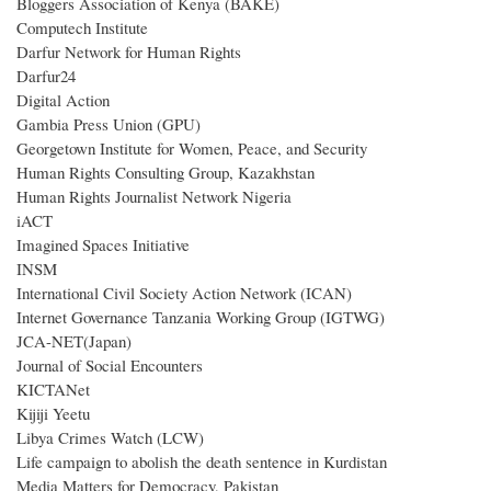
Bloggers Association of Kenya (BAKE)
Computech Institute
Darfur Network for Human Rights
Darfur24
Digital Action
Gambia Press Union (GPU)
Georgetown Institute for Women, Peace, and Security
Human Rights Consulting Group, Kazakhstan
Human Rights Journalist Network Nigeria
iACT
Imagined Spaces Initiative
INSM
International Civil Society Action Network (ICAN)
Internet Governance Tanzania Working Group (IGTWG)
JCA-NET(Japan)
Journal of Social Encounters
KICTANet
Kijiji Yeetu
Libya Crimes Watch (LCW)
Life campaign to abolish the death sentence in Kurdistan
Media Matters for Democracy, Pakistan