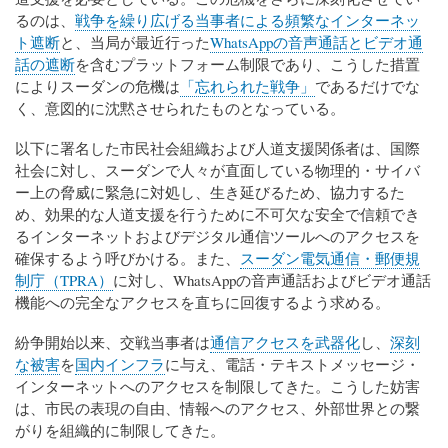
るのは、
戦争を繰り広げる当事者による頻繁なインターネッ
ト遮断
と、当局が最近行った
WhatsAppの音声通話とビデオ通
話の遮断
を含むプラットフォーム制限であり、こうした措置
によりスーダンの危機は
「忘れられた戦争」
であるだけでな
く、意図的に沈黙させられたものとなっている。
以下に署名した市民社会組織および人道支援関係者は、国際
社会に対し、スーダンで人々が直面している物理的・サイバ
ー上の脅威に緊急に対処し、生き延びるため、協力するた
め、効果的な人道支援を行うために不可欠な安全で信頼でき
るインターネットおよびデジタル通信ツールへのアクセスを
確保するよう呼びかける。また、
スーダン電気通信・郵便規
制庁（TPRA）
に対し、WhatsAppの音声通話およびビデオ通話
機能への完全なアクセスを直ちに回復するよう求める。
紛争開始以来、交戦当事者は
通信アクセスを武器化
し、
深刻
な被害
を
国内インフラ
に与え、電話・テキストメッセージ・
インターネットへのアクセスを制限してきた。こうした妨害
は、市民の表現の自由、情報へのアクセス、外部世界との繋
がりを組織的に制限してきた。