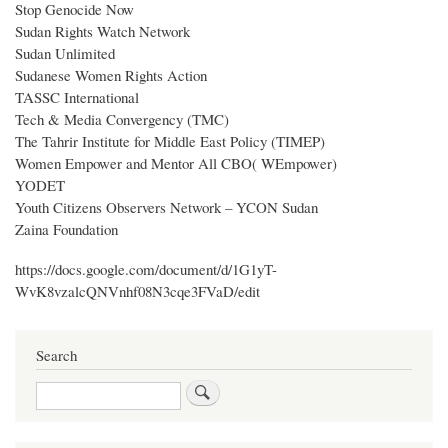
Stop Genocide Now
Sudan Rights Watch Network
Sudan Unlimited
Sudanese Women Rights Action
TASSC International
Tech & Media Convergency (TMC)
The Tahrir Institute for Middle East Policy (TIMEP)
Women Empower and Mentor All CBO( WEmpower)
YODET
Youth Citizens Observers Network – YCON Sudan
Zaina Foundation
https://docs.google.com/document/d/1G1yT-
WvK8vzalcQNVnhf08N3cqe3FVaD/edit
Search
Search