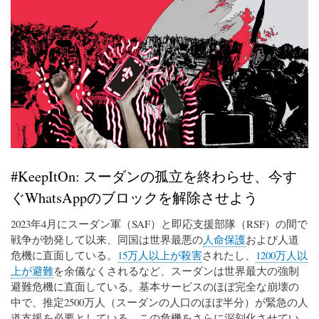
#KeepItOn: スーダンの孤立を終わらせ、今す
ぐWhatsAppのブロックを解除させよう
2023年4月にスーダン軍（SAF）と即応支援部隊（RSF）の間で
戦争が勃発して以来、同国は世界最悪の
人命保護
および人道
危機に直面している。
15万人以上が殺害
されたし、
1200万人以
上が避難
を余儀なくされるなど、スーダンは世界最大の強制
避難危機に直面している。基本サービスのほぼ完全な崩壊の
中で、推定2500万人（スーダンの人口のほぼ半分）が緊急の人
道支援を必要としている。この危機をさらに深刻化させてい