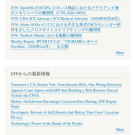
JVN: OpenSSLのOCSPレスポンス検証におけるクライアント側
のメモリリークの脆弱性（CVE-2026-54876）
JVN: CISA ICS Advisory / ICS Medical Advisory（2026年08月06日）
JVN: Alinto SOGo v5.12.7における不正な形式のICSカレンダー招
待を介したクロスサイトスクリプティングの脆弱性
JVN: NetKids iMarkにおける複数の脆弱性
Weekly Report: JPCERT/CCが「TSUBAMEレポート
Overflow（2026年4-6月）」を公開
More
EFFからの最新情報
Tomorrow’s U.S. Senate Vote: Four Internet Bills, One Wrong Direction
Appeals Court Agrees with EFF that Building a Web Browser Doesn’t
Violate the CFAA
Mobile Ad Software Encourages Location Data Sharing, EFF Report
Finds
Developers: Beware of Ad Libraries that Betray Your Users’ Location
Privacy
Technology's Power in the Hands of the People
More