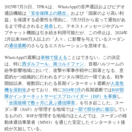
2025年7月21日、TPRAは、 WhatsAppの音声通話およびビデオ
通話機能は
「安全保障上の懸念」
および「国家のより高い利
益」を保護する必要性を理由に、7月25日から追って通知があ
るまで停止されると
発表
した。テキストメッセージやグルー
プチャット機能は引き続き利用可能だが、この停止は、2024年
2月以来3000万人以上の「人々」に影響を与えているスーダン
の
通信遮断
のさらなるエスカレーションを意味する。
WhatsAppの遮断は
単独で捉える
ことはできない。この決定
は、特に
西ダルフール、南コルドファン
、首都ハルツームの
紛争影響地域において、攻撃や軍事作戦中に顕著となる、意
図的かつ組織的に行われるデジタル弾圧の一環である。戦争
開始以来、複数回にわたる長期インターネット遮断が
人道危
機を深刻化
させており、特に
2024年2月
の長期遮断では
RSF部
隊がインターネットサービスプロバイダー（ISP）を掌握
し、
「
全国規模で数ヶ月に及ぶ通信障害
」を引き起こした。スー
ダン軍（SAF）が管理する地域では
一部で部分的に復旧
してい
るものの、RSFが管理する地域のほとんどでは、スーダンの移
動体通信事業者（MNO）を通じた安定したインターネット接
続が欠如している。