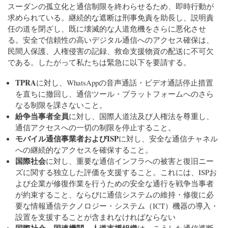
スーダンの孤立化と通信制限を終わらせるため、即時行動が
求められている。継続的な遮断は刑事免責を助長し、説明責
任の道を閉ざし、既に壊滅的な人道危機をさらに悪化させ
る。安全で信頼性の高いデジタル通信へのアクセス確保は、
民間人保護、人権侵害の記録、救命支援物資の配送に不可欠
である。したがって私たちは緊急に以下を要請する。
TPRA
に対し、WhatsAppの音声通話・ビデオ通話停止措置
を直ちに撤回し、通信ツール・プラットフォームへのさら
なる制限を課さないこと。
紛争当事者全員
に対し、国際人道法及び人権法を尊重し、
通信アクセスへの一切の制限を停止すること。
モバイル通信事業者およびISP
に対し、安全な通信チャネル
への継続的なアクセスを確保すること。
国際社会
に対し、重要な通信インフラへの被害と復旧ニー
ズに関する独立した評価を支援すること。これには、ISPお
よび企業が修復作業を行うための安全な通行を戦争当事者
が約束すること、ならびに通信システムの維持・修復に必
要な情報通信テクノロジー・システム（ICT）機器の導入・
設置を支援することが含まれなければならない
国際社会、国連機関、人道支援組織
は、こうした通信遮断