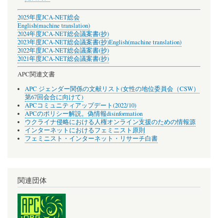
2025年度JCA-NET総会
English(machine translation)
2024年度JCA-NET総会議案書(抄)
2023年度JCA-NET総会議案書(抄)
English(machine translation)
2022年度JCA-NET総会議案書(抄)
2021年度JCA-NET総会議案書(抄)
APC関連文書
APC ジェンダー関係の文献リスト(女性の地位委員会（CSW）
第67回会合に向けて)
APCコミュニティアップデート(2022/10)
APCのポリシー解説。偽情報disinformation
ウクライナ侵略における人権オンライン支援のための情報源
インターネットにおけるフェミニスト原則
フェミニスト・インターネット・リサーチ白書
関連団体