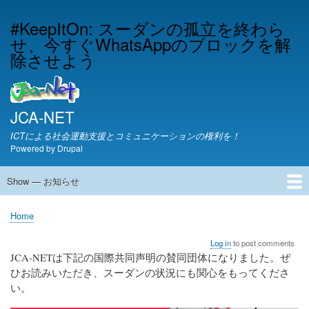
Skip
#KeepItOn: スーダンの孤立を終わら
to
せ、今すぐWhatsAppのブロックを解
main
content
除させよう
JCA-NET
ICTによる社会運動支援とコミュニケーションの権利を！
Powered by
Drupal
Show — お知らせ
お
知
JCA-NETからのお知らせ
Home
ら
Breadcrumb
せ
Log in
to post comments
JCA-NETは下記の国際共同声明の賛同団体になりました。ぜ
ひお読みいただき、スーダンの状況にも関心をもってくださ
い。