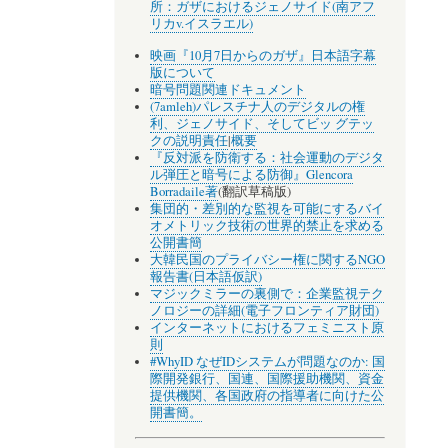
所：ガザにおけるジェノサイド(南アフ
リカv.イスラエル)
映画『10月7日からのガザ』日本語字幕
版について
暗号問題関連ドキュメント
(7amleh)パレスチナ人のデジタルの権
利、ジェノサイド、そしてビッ グテッ
クの説明責任
|
概要
『反対派を防衛する：社会運動のデジタ
ル弾圧と暗号による防御』Glencora
Borradaile著
(翻訳草稿版)
集団的・差別的な監視を可能にするバイ
オメトリック技術の世界的禁止を求める
公開書簡
大韓民国のプライバシー権に関するNGO
報告書(日本語仮訳)
マジックミラーの裏側で：企業監視テク
ノロジーの詳細(電子フロンティア財団)
インターネットにおけるフェミニスト原
則
#WhyID なぜIDシステムが問題なのか: 国
際開発銀行、国連、国際援助機関、資金
提供機関、各国政府の指導者に向けた公
開書簡。