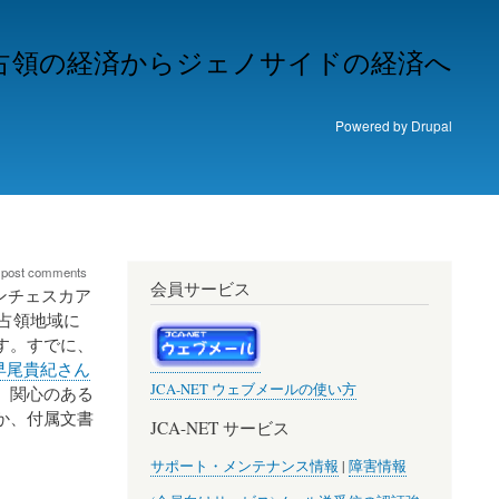
)占領の経済からジェノサイドの経済へ
Powered by
Drupal
 post comments
会員サービス
ンチェスカア
ブ占領地域に
す。すでに、
早尾貴紀さん
JCA-NET ウェブメールの使い方
、関心のある
か、付属文書
JCA-NET サービス
サポート・メンテナンス情報
|
障害情報