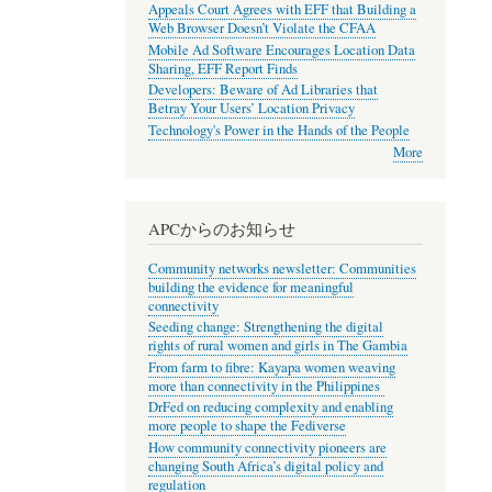
Appeals Court Agrees with EFF that Building a
Web Browser Doesn’t Violate the CFAA
Mobile Ad Software Encourages Location Data
Sharing, EFF Report Finds
Developers: Beware of Ad Libraries that
Betray Your Users’ Location Privacy
Technology's Power in the Hands of the People
More
APCからのお知らせ
Community networks newsletter: Communities
building the evidence for meaningful
connectivity
Seeding change: Strengthening the digital
rights of rural women and girls in The Gambia
From farm to fibre: Kayapa women weaving
more than connectivity in the Philippines
DrFed on reducing complexity and enabling
more people to shape the Fediverse
How community connectivity pioneers are
changing South Africa’s digital policy and
regulation