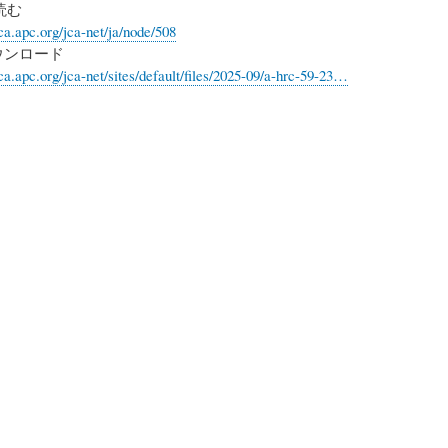
読む
ca.apc.org/jca-net/ja/node/508
ウンロード
ca.apc.org/jca-net/sites/default/files/2025-09/a-hrc-59-23…