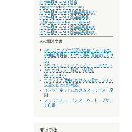
2025年度JCA-NET総会
English(machine translation)
2024年度JCA-NET総会議案書(抄)
2023年度JCA-NET総会議案書
(抄)
English(machine translation)
2022年度JCA-NET総会議案書(抄)
2021年度JCA-NET総会議案書(抄)
APC関連文書
APC ジェンダー関係の文献リスト(女性
の地位委員会（CSW）第67回会合に向け
て)
APCコミュニティアップデート(2022/10)
APCのポリシー解説。偽情報
disinformation
ウクライナ侵略における人権オンライン
支援のための情報源
インターネットにおけるフェミニスト原
則
フェミニスト・インターネット・リサー
チ白書
関連団体