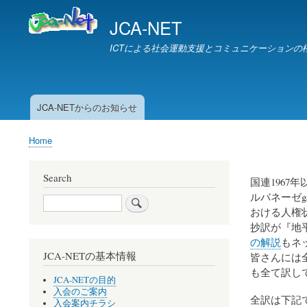
JCA-NET
ICTによる社会運動支援とコミュニケーションの
JCA-NETからのお知らせ
お
知
Home
ら
Breadcrumb
せ
Search
国連196
ルバネーゼg
Search
おける人権
抄訳が『地平
の解説
もネ
JCA-NETの基本情報
皆さんには
も全て訳し
JCA-NETの目的
入会のご案内
全訳は下記
入会案内チラシ