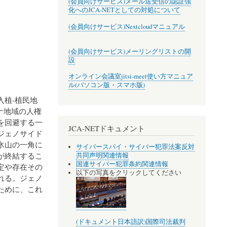
(会員向けサービス)メール送受信の認証強
化へのJCA-NETとしての対処について
(会員向けサービス)Nextcloudマニュアル
(会員向けサービス)メーリングリストの開
設
オンライン会議室jitsi-meet使い方マニュア
ル(パソコン版・スマホ版)
植-植民地
ナ地域の人権
を回避する一
JCA-NETドキュメント
ジェノサイド
氷山の一角に
サイバースパイ・サイバー犯罪法案反対
が終結するこ
共同声明関連情報
国連サイバー犯罪条約関連情報
定や存在その
以下の写真をクリックしてください
れる。ジェノ
ために、これ
(ドキュメント日本語訳)国際司法裁判