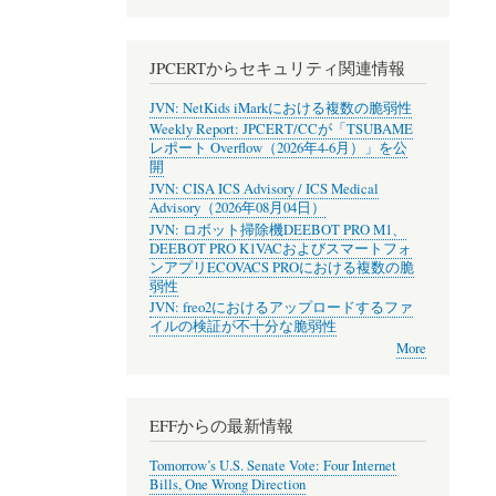
JPCERTからセキュリティ関連情報
JVN: NetKids iMarkにおける複数の脆弱性
Weekly Report: JPCERT/CCが「TSUBAME
レポート Overflow（2026年4-6月）」を公
開
JVN: CISA ICS Advisory / ICS Medical
Advisory（2026年08月04日）
JVN: ロボット掃除機DEEBOT PRO M1、
DEEBOT PRO K1VACおよびスマートフォ
ンアプリECOVACS PROにおける複数の脆
弱性
JVN: freo2におけるアップロードするファ
イルの検証が不十分な脆弱性
More
EFFからの最新情報
Tomorrow’s U.S. Senate Vote: Four Internet
Bills, One Wrong Direction