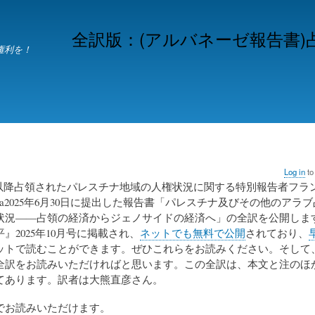
Skip
to
全訳版：(アルバネーゼ報告書
main
権利を！
content
Log in
to
7年以降占領されたパレスチナ地域の人権状況に関する特別報告者フラ
a2025年6月30日に提出した報告書「パレスチナ及びその他のアラ
状況――占領の経済からジェノサイドの経済へ」の全訳を公開しま
』2025年10月号に掲載され、
ネットでも無料で公開
されており、
ットで読むことができます。ぜひこれらをお読みください。そして
全訳をお読みいただければと思います。この全訳は、本文と注のほ
てあります。訳者は大熊直彦さん。
でお読みいただけます。