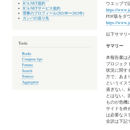
ウエッブで
JCA-NET規約
JCA-NETサービス規約
https://www.j
理事のプロフィール(2021年〜2023年)
PDF版をダ
カンパの送り先
https://www.j
以下サマリ
Tools
サマリー
Books
本報告書は
Compose tips
プロジェク
Forums
状況に関す
Search
方で、あま
Sources
Aggregator
というイス
過ぎない。
とはない。
ものが危機
サイドを終
は必要なス
全訳は下記