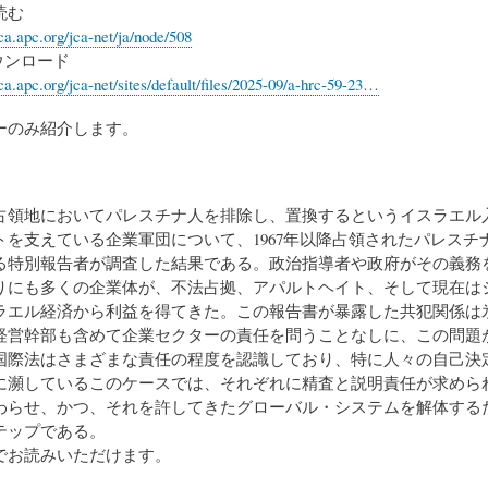
読む
ca.apc.org/jca-net/ja/node/508
ウンロード
ca.apc.org/jca-net/sites/default/files/2025-09/a-hrc-59-23…
ーのみ紹介します。
占領地においてパレスチナ人を排除し、置換するというイスラエル入
トを支えている企業軍団について、1967年以降占領されたパレスチ
る特別報告者が調査した結果である。政治指導者や政府がその義務
りにも多くの企業体が、不法占拠、アパルトヘイト、そして現在は
ラエル経済から利益を得てきた。この報告書が暴露した共犯関係は
経営幹部も含めて企業セクターの責任を問うことなしに、この問題
国際法はさまざまな責任の程度を認識しており、特に人々の自己決
に瀕しているこのケースでは、それぞれに精査と説明責任が求めら
わらせ、かつ、それを許してきたグローバル・システムを解体する
テップである。
でお読みいただけます。