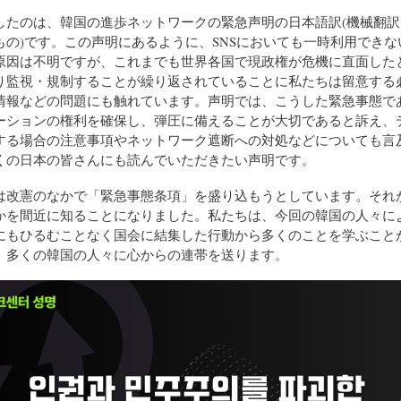
したのは、韓国の進歩ネットワークの緊急声明の日本語訳(機械翻訳
もの)です。この声明にあるように、SNSにおいても一時利用できな
原因は不明ですが、これまでも世界各国で現政権が危機に直面した
り監視・規制することが繰り返されていることに私たちは留意する
情報などの問題にも触れています。声明では、こうした緊急事態で
ーションの権利を確保し、弾圧に備えることが大切であると訴え、
する場合の注意事項やネットワーク遮断への対処などについても言
くの日本の皆さんにも読んでいただきたい声明です。
は改憲のなかで「緊急事態条項」を盛り込もうとしています。それ
かを間近に知ることになりました。私たちは、今回の韓国の人々に
にもひるむことなく国会に結集した行動から多くのことを学ぶこと
。多くの韓国の人々に心からの連帯を送ります。