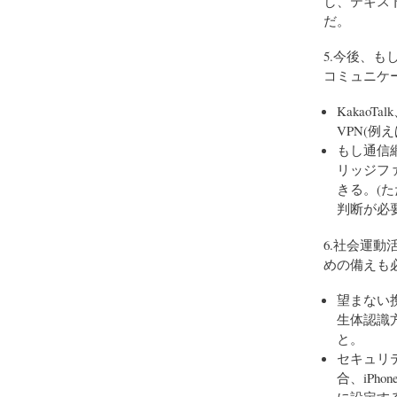
し、テキス
だ。
5.今後、
コミュニケ
Kakao
VPN(例
もし通信
リッジファイ
きる。(
判断が必要
6.社会運
めの備えも
望まない
生体認識
と。
セキュリ
合、iPho