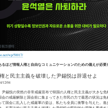
nbo.net/wp/50017/
あるほど情報人権と自由なコミュニケーションのための備えが必要
 人権と民主主義を破壊した尹錫悦は辞退せよ
/12/04
2/3)、尹錫悦の突然の非常戒厳宣布で韓国の人権と民主主義が大きな
国会の戒厳解除と国会前に集まってきた市民の力で最悪の状況は免
って国会に乱入した戒厳軍の姿は、私たち全員に衝撃を与えた。進
は、反憲法的に民主主義を破壊した尹錫悦の即刻的な退陣を要求す