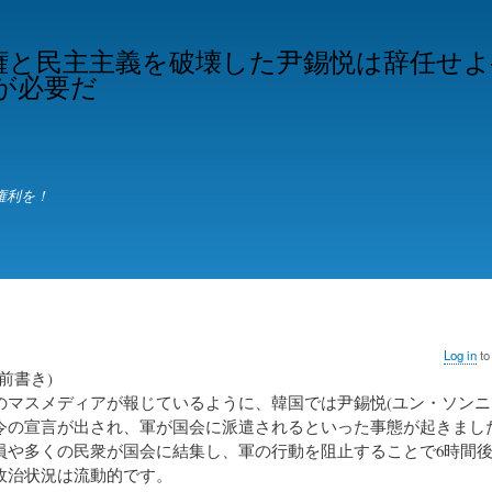
Skip
to
権と民主主義を破壊した尹錫悦は辞任せよ
main
が必要だ
content
権利を！
Log in
to
の前書き)
のマスメディアが報じているように、韓国では尹錫悦(ユン・ソンニ
令の宣言が出され、軍が国会に派遣されるといった事態が起きまし
員や多くの民衆が国会に結集し、軍の行動を阻止することで6時間
政治状況は流動的です。