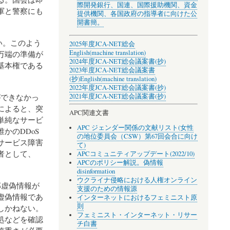
際開発銀行、国連、国際援助機関、資金
軍と警察にも
提供機関、各国政府の指導者に向けた公
開書簡。
い。このよう
2025年度JCA-NET総会
English(machine translation)
万端の準備が
2024年度JCA-NET総会議案書(抄)
基本権である
2023年度JCA-NET総会議案書
(抄)
English(machine translation)
2022年度JCA-NET総会議案書(抄)
2021年度JCA-NET総会議案書(抄)
ができなかっ
によると、突
APC関連文書
単純なサービ
APC ジェンダー関係の文献リスト(女性
かのDDoS
の地位委員会（CSW）第67回会合に向け
サービス障害
て)
者として、
APCコミュニティアップデート(2022/10)
APCのポリシー解説。偽情報
。
disinformation
ウクライナ侵略における人権オンライン
部虚偽情報が
支援のための情報源
虚偽情報であ
インターネットにおけるフェミニスト原
則
しかねない。
フェミニスト・インターネット・リサー
処などを確認
チ白書