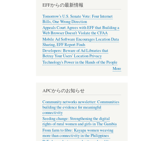
EFFからの最新情報
Tomorrow’s U.S. Senate Vote: Four Internet
Bills, One Wrong Direction
Appeals Court Agrees with EFF that Building a
Web Browser Doesn’t Violate the CFAA
Mobile Ad Software Encourages Location Data
Sharing, EFF Report Finds
Developers: Beware of Ad Libraries that
Betray Your Users’ Location Privacy
Technology's Power in the Hands of the People
More
APCからのお知らせ
Community networks newsletter: Communities
building the evidence for meaningful
connectivity
Seeding change: Strengthening the digital
rights of rural women and girls in The Gambia
From farm to fibre: Kayapa women weaving
more than connectivity in the Philippines