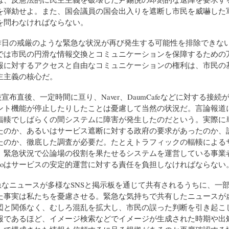
を弾劾せよ。また、国会議員の国会出入りを遮断し市民を威嚇した
を問わなければならない。
は昨日の戒厳のような緊急な状況が再び発生する可能性を排除できな
では市民の円滑な情報交換とコミュニケーションを保障するための
報に対するアクセスと自由なコミュニケーションの権利は、市民の
主主義の核心だ。
厳宣布直後、一定時間に亘り、Naver、DaumCafeなどに対する接続
ント機能が停止したりしたことは憂慮して当然の状況だ。言論報道
輻輳でしばらくの間システムに障害が発生したのだという。実際に
たのか、あるいはサービス遮断に対する政府の要求があったのか、誰
たのか、徹底した調査が必要だ。たとえトラフィックの輻輳による
、緊急状況で公論場の役割を果たせるシステムを運営している事業
Kakaoはサービスの安定的運営に対する責任を負担しなければならない
緊急なニュースが多様なSNSと掲示板を通じて共有されるうちに、一
た事実は私たちを憂慮させる。緊急な気持ちで共有したニュースが
図と関係なく、むしろ混乱を拡大し、市民の誤った判断を引き起こ
報であるほど、イメージ検索などでイメージが生成された時期や出