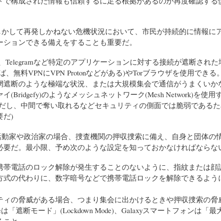
トで構成された情報も信頼するに足る根拠があるのか再度確認する
もしかして再発しかねない危機状況において、市民が持続的に情報に
ーションできる備えをすることも重要だ。
Talk、Telegramなど特定のアプリケーションに対する接続が遮断され
えば、無料VPNにVPN Protonなどがある)やTorブラウザを使用できる
網遮断のような極端な状況、または大規模集会で通信がうまくいか
(Bridgefy)のようなメッシュネットワーク(Mesh Network)を使
ただし、中間で奪い取れるなどセキュリティの側面では脆弱であるた
だ)
動活動家や政治家の場合、捜査機関の押収捜索に備え、自身と団体の
必要だ。最小限、予め次のような設定を知っておかなければならな
携帯電話のロック解除が発生することのないように、指紋または顔
方式の代わりに、数字暗号などで携帯電話ロックを解除できるよう
ティの脅威がある場合、つまり集会に出かけるときや押収捜索の脅
neは「遮断モード」(Lockdown Mode)、Galaxyスマートフォンは