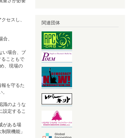
慎重さが必要
アクセスし、
関連団体
た場合、
。
ない場合、ブ
用することもで
め、現場の
情報を守るた
い。
認識のような
に設定するこ
威がある場
「最大制限機能」