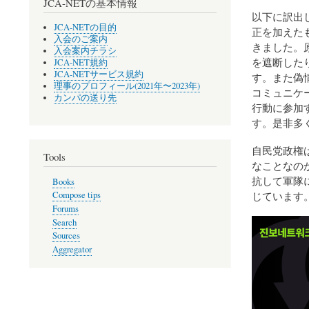
JCA-NETの基本情報
以下に訳出
JCA-NETの目的
正を加えた
入会のご案内
きました。
入会案内チラシ
を遮断した
JCA-NET規約
JCA-NETサービス規約
す。また偽
理事のプロフィール(2021年〜2023年)
コミュニケ
カンパの送り先
行動に参加
す。是非多
自民党政権
Tools
なことなの
抗して軍隊
Books
じています
Compose tips
Forums
Search
Sources
Aggregator