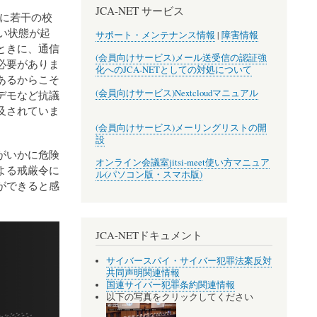
JCA-NET サービス
に若干の校
い状態が起
サポート・メンテナンス情報
|
障害情報
ときに、通信
(会員向けサービス)メール送受信の認証強
必要がありま
化へのJCA-NETとしての対処について
あるからこそ
(会員向けサービス)Nextcloudマニュアル
デモなど抗議
及されていま
(会員向けサービス)メーリングリストの開
設
がいかに危険
オンライン会議室jitsi-meet使い方マニュア
よる戒厳令に
ル(パソコン版・スマホ版)
ができると感
JCA-NETドキュメント
サイバースパイ・サイバー犯罪法案反対
共同声明関連情報
国連サイバー犯罪条約関連情報
以下の写真をクリックしてください