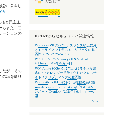
緊急に公開し
008/
人権と民主主
ーもまた、こ
ケーションの
JPCERTからセキュリティ関連情報
JVN: OpenSSLのOCSPレスポンス検証にお
けるクライアント側のメモリリークの脆
弱性（CVE-2026-54876）
JVN: CISA ICS Advisory / ICS Medical
Advisory（2026年08月06日）
JVN: Alinto SOGo v5.12.7における不正な形
したが、その
式のICSカレンダー招待を介したクロスサ
この場を借り
イトスクリプティングの脆弱性
JVN: NetKids iMarkにおける複数の脆弱性
Weekly Report: JPCERT/CCが「TSUBAME
レポート Overflow（2026年4-6月）」を公
開
More