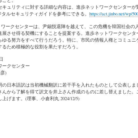
ること。
セキュリティに対する詳細な内容は、進歩ネットワークセンターが
4デジタルセキュリティガイドを参考にできる。
https://act.jinbo.net/wp/50
ットワークセンターは、尹錫悦退陣を越えて、この危機を韓国社会の
進展させ得る契機にすることを提案する。進歩ネットワークセンタ
らゆる努力をすべて行うだろう。特に、市民の情報人権とコミュニ
するため積極的な役割を果たすだろう。
4日
ワークセンター
彦)
明の日本語訳は当初機械翻訳に若干手を入れたものとして公表しま
さんから了解を得て訳文を井上さん作成のものに差し替えました。
げます。(理事、小倉利丸 2024/12/5)