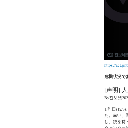
https://act.ji
危機状況で
[声明]
By진보넷2024
1.昨日(1
た。幸い、
し、銃を持
クセンター