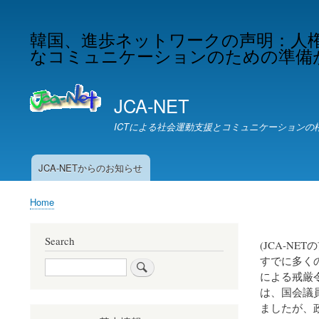
韓国、進歩ネットワークの声明：人
なコミュニケーションのための準備
JCA-NET
ICTによる社会運動支援とコミュニケーションの
JCA-NETからのお知らせ
お
知
Home
ら
Breadcrumb
せ
Search
(JCA-NET
すでに多く
Search
による戒厳
は、国会議
ましたが、