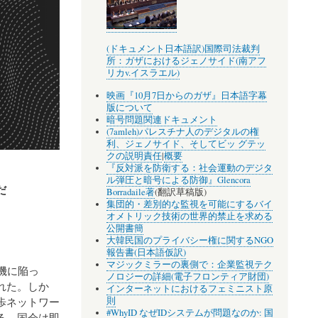
(ドキュメント日本語訳)国際司法裁判
所：ガザにおけるジェノサイド(南アフ
リカv.イスラエル)
映画『10月7日からのガザ』日本語字幕
版について
暗号問題関連ドキュメント
(7amleh)パレスチナ人のデジタルの権
利、ジェノサイド、そしてビッ グテッ
クの説明責任
|
概要
『反対派を防衛する：社会運動のデジタ
ル弾圧と暗号による防御』Glencora
だ
Borradaile著
(翻訳草稿版)
集団的・差別的な監視を可能にするバイ
オメトリック技術の世界的禁止を求める
公開書簡
大韓民国のプライバシー権に関するNGO
報告書(日本語仮訳)
マジックミラーの裏側で：企業監視テク
危機に陥っ
ノロジーの詳細(電子フロンティア財団)
れた。しか
インターネットにおけるフェミニスト原
則
歩ネットワー
#WhyID なぜIDシステムが問題なのか: 国
る。国会は即