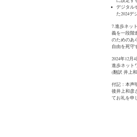
に設定す
デジタル
た202
7.進歩ネ
義を一段階
のためのあ
自由を死守
2024年12月
進歩ネット
(翻訳 井上和
付記：本声
後井上和彦
てお礼を申し上