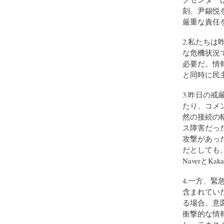
刻、尹錫悦
厳重な責任
2.私たち
な危機状況
必要だ。情
と同時に民
3.昨日の戒
たり、コメ
然の接続の
ス障害だっ
攻撃があっ
だとしても
Naverと
4.一方、
含まれてい
る場合、意
衝撃的な情