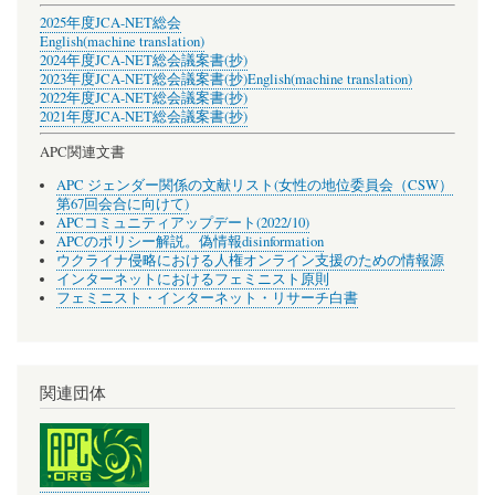
2025年度JCA-NET総会
English(machine translation)
2024年度JCA-NET総会議案書(抄)
2023年度JCA-NET総会議案書(抄)
English(machine translation)
2022年度JCA-NET総会議案書(抄)
2021年度JCA-NET総会議案書(抄)
APC関連文書
APC ジェンダー関係の文献リスト(女性の地位委員会（CSW）
第67回会合に向けて)
APCコミュニティアップデート(2022/10)
APCのポリシー解説。偽情報disinformation
ウクライナ侵略における人権オンライン支援のための情報源
インターネットにおけるフェミニスト原則
フェミニスト・インターネット・リサーチ白書
関連団体