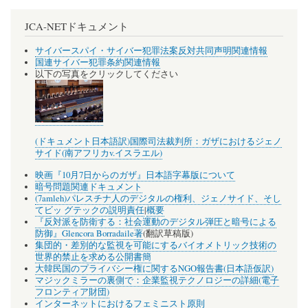
JCA-NETドキュメント
サイバースパイ・サイバー犯罪法案反対共同声明関連情報
国連サイバー犯罪条約関連情報
以下の写真をクリックしてください
(ドキュメント日本語訳)国際司法裁判所：ガザにおけるジェノ
サイド(南アフリカv.イスラエル)
映画『10月7日からのガザ』日本語字幕版について
暗号問題関連ドキュメント
(7amleh)パレスチナ人のデジタルの権利、ジェノサイド、そし
てビッ グテックの説明責任
|
概要
『反対派を防衛する：社会運動のデジタル弾圧と暗号による
防御』Glencora Borradaile著
(翻訳草稿版)
集団的・差別的な監視を可能にするバイオメトリック技術の
世界的禁止を求める公開書簡
大韓民国のプライバシー権に関するNGO報告書(日本語仮訳)
マジックミラーの裏側で：企業監視テクノロジーの詳細(電子
フロンティア財団)
インターネットにおけるフェミニスト原則