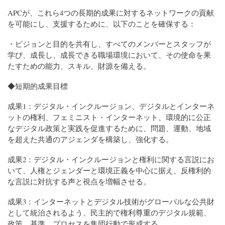
APCが、これら4つの長期的成果に対するネットワークの貢献
を可能にし、支援するために、以下のことを確保する：
・ビジョンと目的を共有し、すべてのメンバーとスタッフが
学び、成長し、成長できる職場環境において、その使命を果
たすための能力、スキル、財源を備える。
◆短期的成果目標
成果1：デジタル・インクルージョン、デジタルとインターネ
ットの権利、フェミニスト・インターネット、環境的に公正
なデジタル政策と実践を促進するために、問題、運動、地域
を超えた共通のアジェンダを構築し、強化する。
成果2：デジタル・インクルージョンと権利に関する言説にお
いて、人権とジェンダーと環境正義を中心に据え、反権利的
な言説に対抗する声と視点を増幅させる。
成果3：インターネットとデジタル技術がグローバルな公共財
として統治されるよう、民主的で権利尊重のデジタル規範、
政策、基準、プロセスを集団行動で形成する。