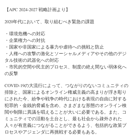
【APC 2024-2027 戦略計画より】
2020年代において、取り組むべき緊急の課題
・環境危機への対応
・企業権力への対抗
・国家や非国家による暴力や虐待への挑戦と防止
・人権への攻撃の激化とソーシャルメディアやその他のデジ
タル技術の武器化への対応
・市民的空間や民主的プロセス、制度の絶え間ない弱体化へ
の反撃
COVID-19の大流行によって、つながりのないコミュニティの
排除と、国家によるオンライン権威主義の高まりが浮き彫り
にされた今、紛争や戦争の時代における表現の自由に対する
犯罪的・金銭的脅威を含め、さまざまな形態のオンライン検
閲や制限に異議を唱えることが大いに必要である。また、コ
ミュニティでの活動を土台とし、最も社会から疎外された
人々が有意義につながることができるよう、包括的な政策プ
ロセスやアジェンダに再挑戦する必要もある。