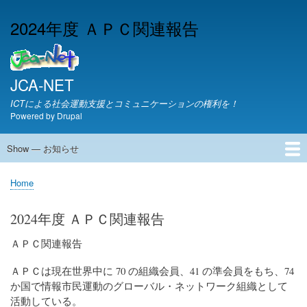
Skip
2024年度 ＡＰＣ関連報告
to
main
content
JCA-NET
ICTによる社会運動支援とコミュニケーションの権利を！
Powered by
Drupal
Show — お知らせ
お
知
JCA-NETからのお知らせ
Home
ら
Breadcrumb
せ
2024年度 ＡＰＣ関連報告
ＡＰＣ関連報告
ＡＰＣは現在世界中に 70 の組織会員、41 の準会員をもち、74
か国で情報市民運動のグローバル・ネットワーク組織として
活動している。