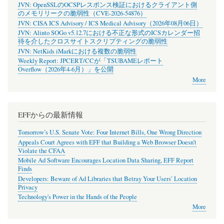
JVN: OpenSSLのOCSPレスポンス検証におけるクライアント側
のメモリリークの脆弱性（CVE-2026-54876）
JVN: CISA ICS Advisory / ICS Medical Advisory（2026年08月06日）
JVN: Alinto SOGo v5.12.7における不正な形式のICSカレンダー招
待を介したクロスサイトスクリプティングの脆弱性
JVN: NetKids iMarkにおける複数の脆弱性
Weekly Report: JPCERT/CCが「TSUBAMEレポート
Overflow（2026年4-6月）」を公開
More
EFFからの最新情報
Tomorrow’s U.S. Senate Vote: Four Internet Bills, One Wrong Direction
Appeals Court Agrees with EFF that Building a Web Browser Doesn’t
Violate the CFAA
Mobile Ad Software Encourages Location Data Sharing, EFF Report
Finds
Developers: Beware of Ad Libraries that Betray Your Users’ Location
Privacy
Technology's Power in the Hands of the People
More