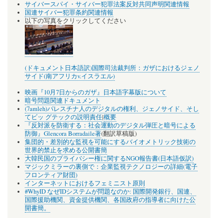
サイバースパイ・サイバー犯罪法案反対共同声明関連情報
国連サイバー犯罪条約関連情報
以下の写真をクリックしてください
(ドキュメント日本語訳)国際司法裁判所：ガザにおけるジェノ
サイド(南アフリカv.イスラエル)
映画『10月7日からのガザ』日本語字幕版について
暗号問題関連ドキュメント
(7amleh)パレスチナ人のデジタルの権利、ジェノサイド、そし
てビッ グテックの説明責任
|
概要
『反対派を防衛する：社会運動のデジタル弾圧と暗号による
防御』Glencora Borradaile著
(翻訳草稿版)
集団的・差別的な監視を可能にするバイオメトリック技術の
世界的禁止を求める公開書簡
大韓民国のプライバシー権に関するNGO報告書(日本語仮訳)
マジックミラーの裏側で：企業監視テクノロジーの詳細(電子
フロンティア財団)
インターネットにおけるフェミニスト原則
#WhyID なぜIDシステムが問題なのか: 国際開発銀行、国連、
国際援助機関、資金提供機関、各国政府の指導者に向けた公
開書簡。