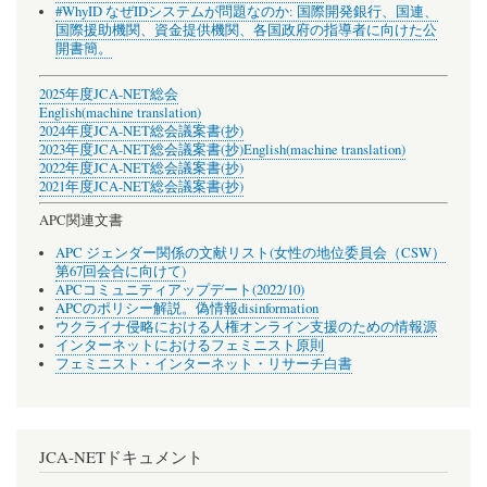
#WhyID なぜIDシステムが問題なのか: 国際開発銀行、国連、
国際援助機関、資金提供機関、各国政府の指導者に向けた公
開書簡。
2025年度JCA-NET総会
English(machine translation)
2024年度JCA-NET総会議案書(抄)
2023年度JCA-NET総会議案書(抄)
English(machine translation)
2022年度JCA-NET総会議案書(抄)
2021年度JCA-NET総会議案書(抄)
APC関連文書
APC ジェンダー関係の文献リスト(女性の地位委員会（CSW）
第67回会合に向けて)
APCコミュニティアップデート(2022/10)
APCのポリシー解説。偽情報disinformation
ウクライナ侵略における人権オンライン支援のための情報源
インターネットにおけるフェミニスト原則
フェミニスト・インターネット・リサーチ白書
JCA-NETドキュメント