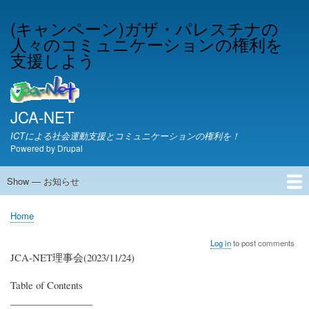
Skip
(キャンペーン)ガザ・パレスチナの
to
人々のコミュニケーションの権利を
main
content
支援しよう
JCA-NET
ICTによる社会運動支援とコミュニケーションの権利を！
Powered by
Drupal
Show — お知らせ
お
知
JCA-NETからのお知らせ
Home
ら
Breadcrumb
せ
Log in
to post comments
JCA-NET理事会(2023/11/24)
Table of Contents
_________________