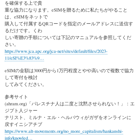
を確保する上で貴
重な協力になります。eSIMを贈るために私たちがやること
は、eSIMをネットで
購入して付属するQRコードを指定のメールアドレスに送信す
るだけです。くわ
しい寄贈の手順については下記のマニュアルを参照してくだ
さい。
https://www.jca.apc.org/jca-net/sites/default/files/2023-
11/eSI%E3%83%9…
eSIMの金額は3000円から1万円程度とやや高いので複数で協力
して寄付を検討
してみてください。
参考サイト
(ahram.org)「パレスチナ人は二度と沈黙させられない！」：エ
ジプト人ジャー
ナリスト、ミルナ・エル・ヘルバウィがガザをオンラインに
戻すイニシアチブ
https://www.alt-movements.org/no_more_capitalism/hankanshi-
info/knowled…