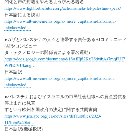
間化と声の封殺をやめるよう求める署名
https://www.fightforthefuture.org/actions/meta-let-palestine-speak/
日本語による説明
https://www.alt-movements.org/no_more_capitalism/hankanshi-
info/knowled…
●ガザとパレスチナの人々と連帯する責任あるAIコミュニティ
(AIやコンピュー
タ・テクノロジーの関係者による署名運動)
https://docs.google.com/document/d/1SAfEjfl2KxTSdvibAs7mqPUI7
WPECVUkaog…
日本語訳
https://www.alt-movements.org/no_more_capitalism/hankanshi-
info/knowled…
●パレスチナおよびイスラエルの市民社会組織への資金提供を
停止または見直
すという欧州各国政府の決定に関する共同書簡
https://www.jca.apc.org/jca-net/sites/default/files/2023-
11/Joint%20let…
日本語訳(機械飜訳)