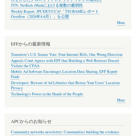
JVN: NetKids iMarkにおける複数の脆弱性
Weekly Report: JPCERT/CCが「TSUBAMEレポート
Overflow（2026年4-6月）」を公開
More
EFFからの最新情報
Tomorrow’s U.S. Senate Vote: Four Internet Bills, One Wrong Direction
Appeals Court Agrees with EFF that Building a Web Browser Doesn’t
Violate the CFAA
Mobile Ad Software Encourages Location Data Sharing, EFF Report
Finds
Developers: Beware of Ad Libraries that Betray Your Users’ Location
Privacy
Technology's Power in the Hands of the People
More
APCからのお知らせ
Community networks newsletter: Communities building the evidence