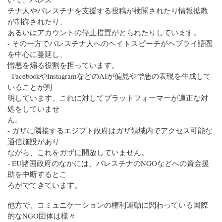
チナ人やパレスチナを支援する投稿が検閲されたり情報拡散
が制御されたり、
あるいはアカウントの停止措置がとられたりしています。
- その一方でパレスチナ人へのヘイトスピーチがヘブライ語圏
を中心に蔓延し、
憎悪を煽る役割を担っています。
- FacebookやInstagramなどのAIが偏見や憎悪の表現を生成して
いることが判
明しています。これに対してプラットフォーマーが適正な対
処をしていませ
ん。
- ガザに隣接するエジプト政府はガザ領域内でアクセス可能な
通信施設があり
ながら、これをガザに開放していません。
- EU諸国政府のなかには、パレスチナのNGOなどへの資金援
助を中断するとこ
ろがでてきています。
他方で、コミュニケーションの権利運動に関わっている国際
的なNGO団体は様々