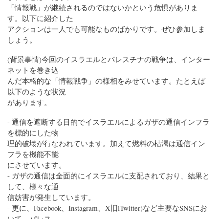
「情報戦」が継続されるのではないかという危惧がありま
す。以下に紹介した
アクションは一人でも可能なものばかりです。ぜひ参加しま
しょう。
(背景事情)今回のイスラエルとパレスチナの戦争は、インター
ネットを巻き込
んだ本格的な「情報戦争」の様相をみせています。たとえば
以下のような状況
があります。
- 通信を遮断する目的でイスラエルによるガザの通信インフラ
を標的にした物
理的破壊が行なわれています。加えて燃料の枯渇は通信イン
フラを機能不能
にさせています。
- ガザの通信は全面的にイスラエルに支配されており、結果と
して、様々な通
信妨害が発生しています。
- 更に、Facebook、Instagram、X旧lTwitter)など主要なSNSにお
いて、パレス