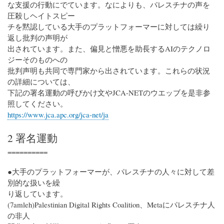
な支援の行動にでています。なによりも、パレスチナの声を
圧殺しヘイトスピー
チを黙認している大手のプラットフォーマーに対しては繰り
返し批判の声明が
出されています。また、偏見と憎悪を助長するAIのテクノロ
ジーそのものへの
批判声明も共同で専門家から出されています。これらの状況
の詳細については、
下記の署名運動の呼びかけ文やJCA-NETのウエッブを是非参
照してください。
https://www.jca.apc.org/jca-net/ja
2 署名運動
==========
●大手のプラットフォーマーが、パレスチナの人々に対して差
別的な扱いを繰
り返しています。
(7amleh)Palestinian Digital Rights Coalition、Metaにパレスチナ人
の非人