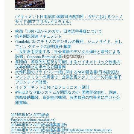
(ドキュメント日本語訳)国際司法裁判所：ガザにおけるジェノ
サイド(南アフリカv.イスラエル)
映画『10月7日からのガザ』日本語字幕版について
暗号問題関連ドキュメント
(7amleh)パレスチナ人のデジタルの権利、ジェノサイド、そし
てビッ グテックの説明責任
|
概要
『反対派を防衛する：社会運動のデジタル弾圧と暗号による
防御』Glencora Borradaile著
(翻訳草稿版)
集団的・差別的な監視を可能にするバイオメトリック技術の
世界的禁止を求める公開書簡
大韓民国のプライバシー権に関するNGO報告書(日本語仮訳)
マジックミラーの裏側で：企業監視テクノロジーの詳細(電子
フロンティア財団)
インターネットにおけるフェミニスト原則
#WhyID なぜIDシステムが問題なのか: 国際開発銀行、国連、
国際援助機関、資金提供機関、各国政府の指導者に向けた公
開書簡。
2025年度JCA-NET総会
English(machine translation)
2024年度JCA-NET総会議案書(抄)
2023年度JCA-NET総会議案書(抄)
English(machine translation)