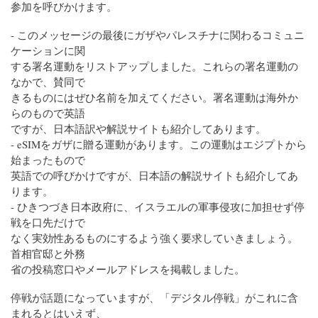
参加を呼びかけます。
- このメッセージの最後にガザやパレスチナに関わるコミュニ
ケーションに関
する署名運動をリストアップしました。これらの署名運動の
なかで、賛同で
きるものにはぜひ名前を加えてください。署名運動は海外か
らのもので英語
ですが、日本語訳や解説サイトも紹介してあります。
- eSIMをガザに贈る運動があります。この運動はエジプトから
始まったもので
英語での呼びかけですが、日本語の解説サイトも紹介してあ
ります。
- ひきつづき日本政府に、イスラエルの軍事侵攻に加担せず停
戦を口先だけで
なく実効性あるものにするよう強く要求していきましょう。
首相官邸と外務
省の投稿窓口やメールアドレスを掲載しました。
停戦が話題になっていますが、「デジタル停戦」がこれに含
まれるとはいえず、