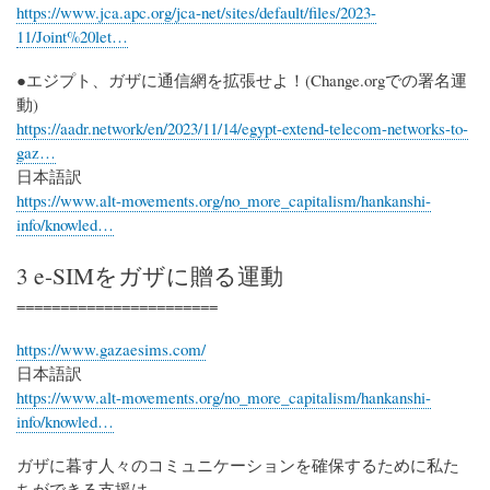
https://www.jca.apc.org/jca-net/sites/default/files/2023-
11/Joint%20let…
●エジプト、ガザに通信網を拡張せよ！(Change.orgでの署名運
動)
https://aadr.network/en/2023/11/14/egypt-extend-telecom-networks-to-
gaz…
日本語訳
https://www.alt-movements.org/no_more_capitalism/hankanshi-
info/knowled…
3 e-SIMをガザに贈る運動
=======================
https://www.gazaesims.com/
日本語訳
https://www.alt-movements.org/no_more_capitalism/hankanshi-
info/knowled…
ガザに暮す人々のコミュニケーションを確保するために私た
ちができる支援は