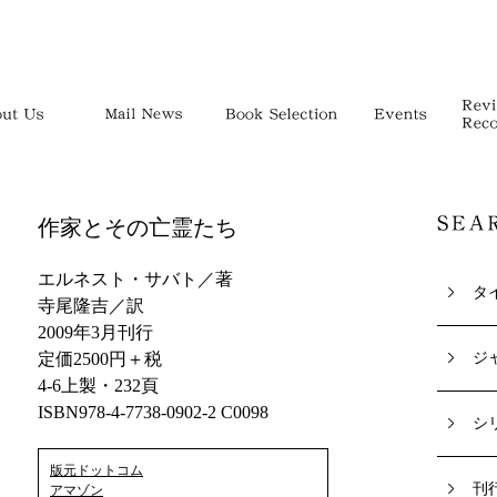
作家とその亡霊たち
エルネスト・サバト／著
タ
寺尾隆吉／訳
2009年3月刊行
定価2500円＋税
ジ
4-6上製・232頁
ISBN978-4-7738-0902-2 C0098
シ
版元ドットコム
刊
アマゾン