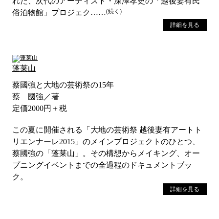
れた、次代のアーティスト・深澤孝史の「越後妻有民
(続く)
俗泊物館」プロジェク……
詳細を見る
蓬莱山
蔡國強と大地の芸術祭の15年
蔡 國強／著
定価2000円＋税
この夏に開催される「大地の芸術祭 越後妻有アートト
リエンナーレ2015」のメインプロジェクトのひとつ、
蔡國強の「蓬莱山」。その構想からメイキング、オー
プニングイベントまでの全過程のドキュメントブッ
ク。
詳細を見る