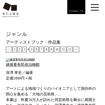
ジャンル
アーティストブック・作品集
<<
1
2
3
4
5
6
7
8
9
10
11
12
>>
越後妻有民俗泊物館
深澤 孝史／編著
定価1800円＋税
アートによる地域づくりのパイオニアとして国内外の
関心を集める「大地の芸術祭」。
本書は、昨夏50万人が訪れた同芸術祭を舞台に展開さ