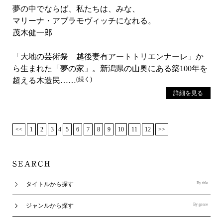
夢の中でならば、私たちは、みな、
マリーナ・アブラモヴィッチになれる。
茂木健一郎
「大地の芸術祭 越後妻有アートトリエンナーレ」か
ら生まれた「夢の家」。新潟県の山奥にある築100年を
(続く)
超える木造民……
詳細を見る
<<
1
2
3
4
5
6
7
8
9
10
11
12
>>
タイトルから探す
By title
ジャンルから探す
By genre