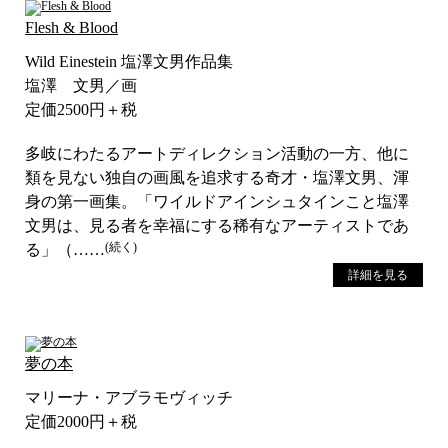
Flesh & Blood
Wild Einestein 塩澤文男作品集
塩澤 文男／画
定価2500円＋税
多岐にわたるアートディレクション活動の一方、他に
類を見ない独自の画風を追求する奇才・塩澤文男、渾
身の第一画集。「ワイルドアインシュタインこと塩澤
文男は、見る者を幸福にする稀有なアーティストであ
(続く)
る」（……
詳細を見る
夢の本
マリーナ・アブラモヴィッチ
定価2000円＋税