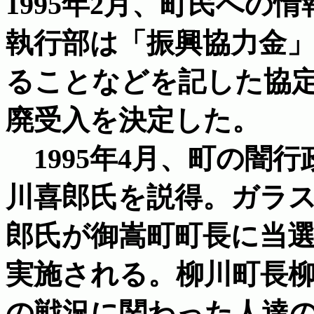
1995年2月、町民への
執行部は「振興協力金」
ることなどを記した協
廃受入を決定した。
1995年4月、町の闇
川喜郎氏を説得。ガラ
郎氏が御嵩町町長に当選す
実施される。柳川町長
の戦況に関わった人達