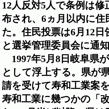
12人反対5人で条例は修
布され、6ヵ月以内に住
た。住民投票は6月12日
と選挙管理委員会に通
1997年5月8日岐阜
として浮上する。県が
請を受けて寿和工業案
寿和工業に幾つかの「