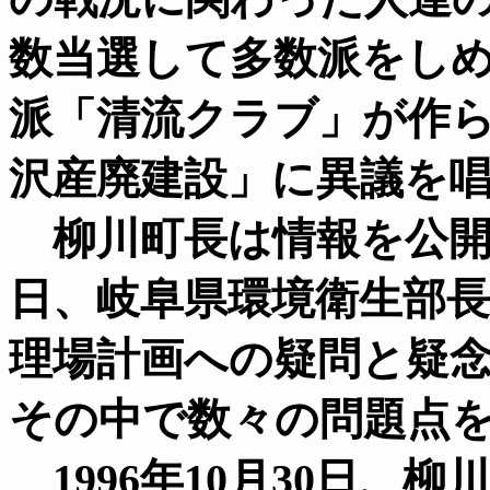
数当選して多数派をしめ
派「清流クラブ」が作
沢産廃建設」に異議を
柳川町長は情報を公開して
日、岐阜県環境衛生部
理場計画への疑問と疑
その中で数々の問題点
1996年10月30日、