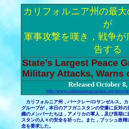
カリフォルニア州の最大
が
軍事攻撃を嘆き，戦争が
告する
State’s Largest Peace 
Military Attacks, Warns 
Released October 8,
http://www.californiapeaceaction.org/press/
カリフォルニア州，バークレー
/
ロサンゼルス。カ
グループが，本日のアフガニスタンの空爆に反対の
織のメンバーたちは，アメリカの軍人，及び長期に
スタンの人々の安全を祈った。また，ブッシュ政権
念を要求した。