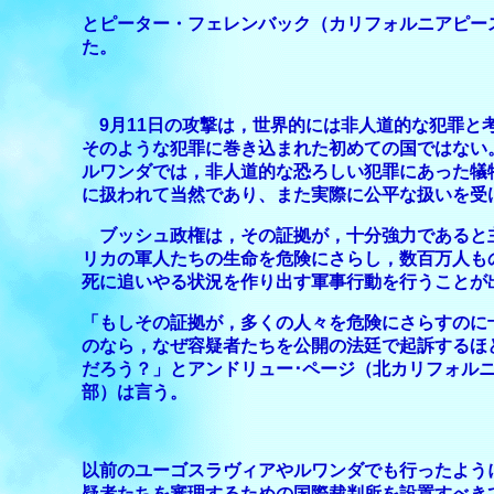
とピーター・フェレンバック（カリフォルニアピー
た。
9
月
11
日の攻撃は，世界的には非人道的な犯罪と
そのような犯罪に巻き込まれた初めての国ではない
ルワンダでは，非人道的な恐ろしい犯罪にあった犠
に扱われて当然であり、また実際に公平な扱いを受
ブッシュ政権は，その証拠が，十分強力であると
リカの軍人たちの生命を危険にさらし，数百万人も
死に追いやる状況を作り出す軍事行動を行うことが
「もしその証拠が，多くの人々を危険にさらすのに
のなら，なぜ容疑者たちを公開の法廷で起訴するほ
だろう？」とアンドリュー･ページ（北カリフォル
部）は言う。
以前のユーゴスラヴィアやルワンダでも行ったよう
疑者たちを審理するための国際裁判所を設置すべき