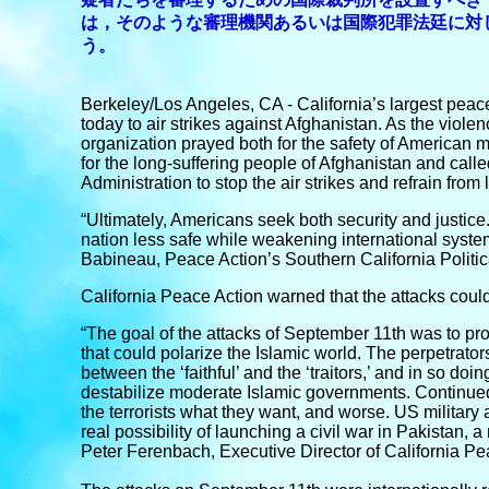
は，そのような審理機関あるいは国際犯罪法廷に対
う。
Berkeley/Los Angeles, CA - California’s largest peac
today to air strikes against Afghanistan. As the viol
organization prayed both for the safety of American
for the long-suffering people of Afghanistan and cal
Administration to stop the air strikes and refrain fro
“Ultimately, Americans seek both security and justice
nation less safe while weakening international system
Babineau, Peace Action’s Southern California Politica
California Peace Action warned that the attacks could
“The goal of the attacks of September 11th was to pr
that could polarize the Islamic world. The perpetrator
between the ‘faithful’ and the ‘traitors,’ and in so doin
destabilize moderate Islamic governments. Continued
the terrorists what they want, and worse. US military a
real possibility of launching a civil war in Pakistan, 
Peter Ferenbach, Executive Director of California Pe