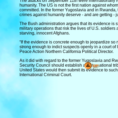
The attacks on September 11th were internationally 
humanity. The US is not the first nation against who
committed. In the former Yugoslavia and in Rwanda, 
crimes against humanity deserve - and are getting - ju
The Bush administration argues that its evidence is 
military operations that risk the lives of U.S. soldier
starving, innocent Afghans.
“If the evidence is concrete enough to jeopardize so 
strong enough to indict suspects openly in a court o
Peace Action Northern California Political Director.
As it did with regard to the former Yugoslavia and R
Security Council should establish an international tri
United States would then submit its evidence to such
International Criminal Court.