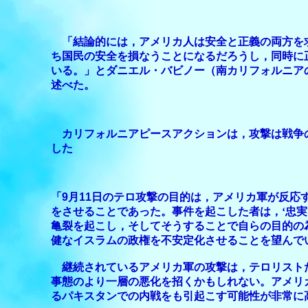
「結論的には，アメリカ人は安全と正義の両方を
ち国民の安全を損なうことになるだろうし，同時に
いる。」とダニエル・バビノー（南カリフォルニア
述べた。
カリフォルニアピースアクションは，攻撃は戦争
した
「
9
月
11
日のテロ攻撃の目的は，アメリカ軍が反応
をさせることであった。事件を起こした者は，‘忠実な
亀裂を起こし，そしてそうすることで自らの目的の
健なイスラムの政権を不安定化させることを望んで
継続されているアメリカ軍の攻撃は，テロリスト
事態のより一層の悪化を招くかもしれない。アメリ
るパキスタンでの内戦をも引起こす可能性が非常に