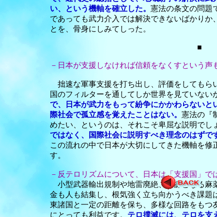
い、という機軸を確立した。
憲法の条文の問題
であっても武力介入では解決できないばかりか
とを、骨身にしみてしった。
■ 
－日本が支援しなければ信頼をなくすという声
拙速な軍事支援を打ち出し、評価をしてもら
国のフィルターを通してしか世界を見ていない
で、日本が武力をもって紛争にかかわらないと
際社会で孤立感を覚えたことはない。
憲法の『
めたい、というのは、それこそ卑屈な説明でし
ではなく、国際社会に説明すべき理念のはずで
この流れの中で日本が大切にしてきた機軸を修
す。
－反テロリズムについて、日本は「支援国」で
小型武器輸出規制や地雷廃絶、財源となる麻
金も人も結集し、根気強く立ち向かうべき課題
東諸国と一定の距離を保ち、多様な回路をもつ
にとっても利益です。
テロ撲滅には、テロを支