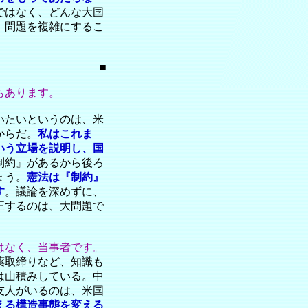
ではなく、どんな大国
、問題を複雑にするこ
■
もあります。
いたいというのは、米
からだ。
私はこれま
いう立場を説明し、国
制約』があるから後ろ
ょう。
憲法は『制約』
す
。議論を深めずに、
正するのは、大問題で
はなく、当事者です。
薬取締りなど、知識も
は山積みしている。中
友人がいるのは、米国
える構造事態を変える