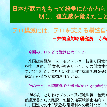
日本が武力をもって紛争にかかわら
明し、孤立感を覚えたこ
テロ撲滅には、テロを支える構造自
る。
三井物産戦略研究所 寺島
－今回のテロをどう受け止めますか。
米国は冷戦後、人・モノ・カネ・技術が国境
を推し進め、開放性が強みだった。その開放性
ついて犯行だ。実行犯が米国内で操縦訓練を受
逆説』の苦悩が象徴されている。
－その一方、国際関係での米国の内向き傾向が
冷戦後、とりわけブッシュ政権誕生後に色濃
都議定書からの離脱、包括的核実験禁止条約（
し、国連での小型武器取引規制への反対など、