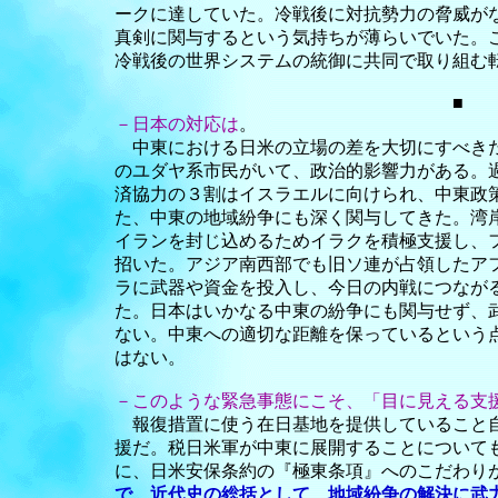
ークに達していた。冷戦後に対抗勢力の脅威が
真剣に関与するという気持ちが薄らいでいた。
冷戦後の世界システムの統御に共同で取り組む
■ 
－日本の対応は
。
中東における日米の立場の差を大切にすべきだ
のユダヤ系市民がいて、政治的影響力がある。過
済協力の３割はイスラエルに向けられ、中東政
た、中東の地域紛争にも深く関与してきた。湾
イランを封じ込めるためイラクを積極支援し、
招いた。アジア南西部でも旧ソ連が占領したア
ラに武器や資金を投入し、今日の内戦につなが
た。日本はいかなる中東の紛争にも関与せず、
ない。中東への適切な距離を保っているという
はない。
－このような緊急事態にこそ、「目に見える支
報復措置に使う在日基地を提供していること
援だ。税日米軍が中東に展開することについて
に、日米安保条約の『極東条項』へのこだわり
で、近代史の総括として、地域紛争の解決に武