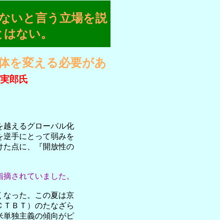
ないと言う立場を説
とはない。
体を変える必要があ
実郎氏
を越えるグローバル化
を逆手にとって弱みを
けた点に、『開放性の
指摘されていました。
くなった。この夏は京
ＣＴＢＴ）のたなざら
米単独主義の傾向がピ