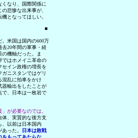
なくなり、国際関係に
この悲惨な出来事が、
転機となってほしい。
■
。米国は国内の600万
去20年間の軍事・経
策の機軸だった。ま
岸ではホメイニ革命の
フセイン政権の増長を
フガニスタンではゲリ
る混乱に拍車をかけ
武器輸出をしたことが
点で、日本は一枚岩で
援」が必要なのでは。
自体、実質的な後方支
も、以前は日本国内
があった。
日本は敗戦
力をもってあたらな