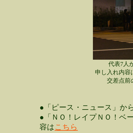
代表7人
申し入れ内容
交差点前
●「ピース・ニュース」か
●「ＮＯ！レイプＮＯ！ベ
容は
こちら