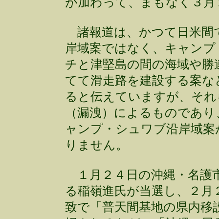
が加わって、まもなく３月
諸報道は、かつて日米間
岸域案ではなく、キャンプ
チと津堅島の間の海域や勝
てて滑走路を建設する案な
ると伝えていますが、それ
（漏洩）によるものであり
ャンプ・シュワブ沿岸域案
りません。
１月２４日の沖縄・名護市
る稲嶺進氏が当選し、２月
致で「普天間基地の県内移