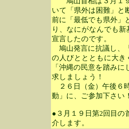
鳩山首相は３月１９
いて「県外は困難」と
前に「最低でも県外」
り、なにがなんでも新
宣言したのです。
鳩山発言に抗議し、「
の人びととともに大き
「沖縄の民意を踏みに
求しましょう！
２６日（金）午後６時
動」に、ご参加下さい
●３月１９日第2回目の
介します。