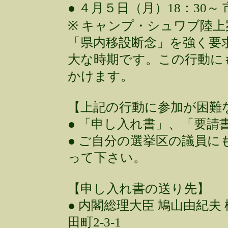
● ４月５日（月）18：30
※ キャンプ・シュワブ陸
「県内移設断念」を強く要
大な時期です。この行動に
かけます。
【上記の行動に参加が困難
● 「申し入れ書」、「要請
● ご自分の選挙区の議員
って下さい。
【申し入れ書の送り先】
● 内閣総理大臣 鳩山由紀夫 様
田町2-3-1