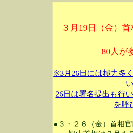
３月19日（金）
80人
※3月26日には極力
26日は署名提出も行
を呼
●３・２６（金）首相