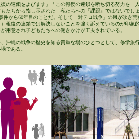
報復の連鎖をよびます」「この報復の連鎖を断ち切る努力を一
どもたちから指し示された 私たちへの『課題』ではないでし
2日、事件から60年目のことだ。そして「対テロ戦争」の嵐が吹き
も）報復の連鎖では解決しないことを強く訴えているのが印象
ジが用意され子どもたちへの働きかけが工夫されている。
分、沖縄の戦争の歴史を知る貴重な場のひとつとして、修学旅
い場である。