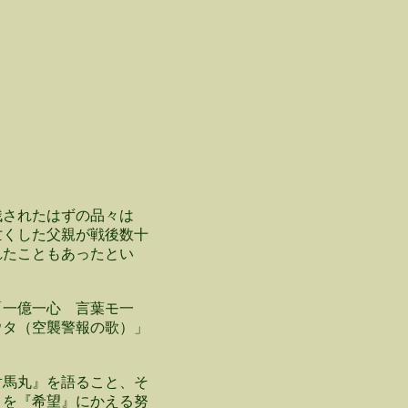
されたはずの品々は
亡くした父親が戦後数十
れたこともあったとい
一億一心 言葉モ一
ウタ（空襲警報の歌）」
馬丸』を語ること、そ
さを『希望』にかえる努