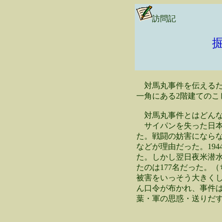
訪問記
対馬丸事件を伝えるた
一角にある2階建てのこ
対馬丸事件とはどんな
サイパンを失った日本
た。戦闘の妨害になら
などが理由だった。19
た。しかし翌日夜米潜水
たのは177名だった。（
被害をいっそう大きく
ん口令が布かれ、事件
葉・軍の思惑・送りだ