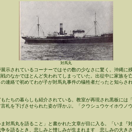
対馬丸
展示されているコーナーではその数の少なさに驚く。沖縄に残
沖縄戦のなかでほとんど失われてしまっていた。出征中に家族を
らの連絡で初めてわが子が対馬丸事件の犠牲者だったと知らさ
もたちの暮らしも紹介されている。教室が再現され黒板には「
方言札を下げさせられた姿が浮かぶ。「クウシュウケイホウノ
ま対馬丸を語ること」と書かれた文章が目に入る。「いま『対
戦争を語るとき、悲しみと憎しみが生まれます 悲しみの大き