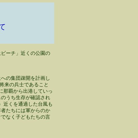
て
ビーチ」近くの公園の
土への集団疎開を計画し
将来の兵士であること
もに那覇から出港していっ
名のうち生存が確認され
名）近くを通過した台風も
存者たちには軍からのか
けでなく子どもたちの言