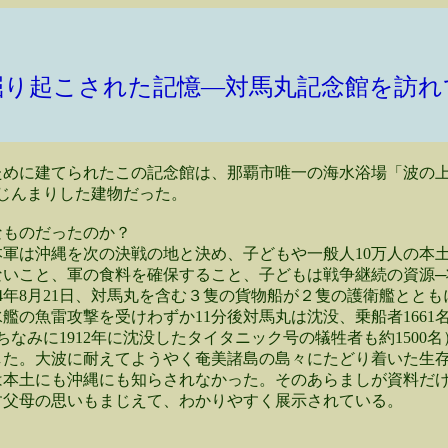
掘り起こされた記憶―対馬丸記念館を訪れ
めに建てられたこの記念館は、那覇市唯一の海水浴場「波の上
じんまりした建物だった。
ものだったのか？
軍は沖縄を次の決戦の地と決め、子どもや一般人10万人の本
ないこと、軍の食料を確保すること、子どもは戦争継続の資源─
44年8月21日、対馬丸を含む３隻の貨物船が２隻の護衛艦とと
艦の魚雷攻撃を受けわずか11分後対馬丸は沈没、乗船者1661
ちなみに1912年に沈没したタイタニック号の犠牲者も約1500
した。大波に耐えてようやく奄美諸島の島々にたどり着いた生
は本土にも沖縄にも知らされなかった。そのあらましが資料だ
す父母の思いもまじえて、わかりやすく展示されている。