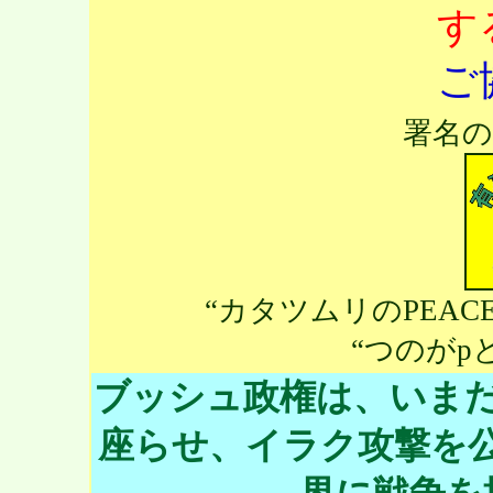
す
ご
署名
“カタツムリのPEA
“つのがpとe
ブッシュ政権は、いま
座らせ、イラク攻撃を