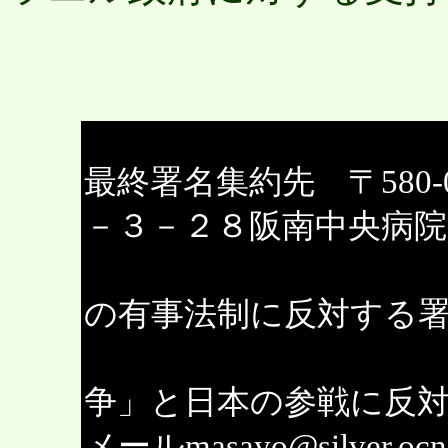
最終署名集約先 〒580
－３－２８阪南中央病院
アメリカの
の有事法制に反対する
（旧アメリ
争」と日本の参戦に反
メールmasayo@silver.oc