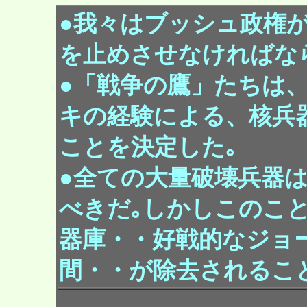
●我々はブッシュ政権
を止めさせなければな
●「戦争の鷹」たちは、
キの経験による、核兵
ことを決定した｡
●全ての大量破壊兵器
べきだ｡しかしこのこ
器庫・・好戦的なジョ
間・・が除去されるこ