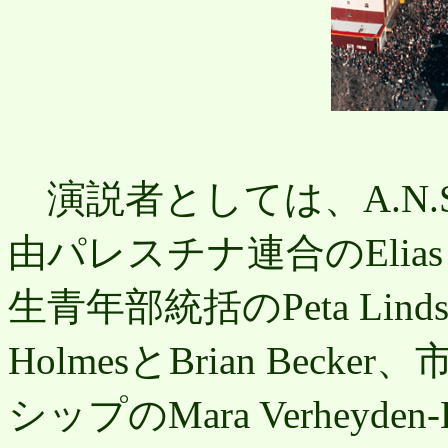
演説者としては、A.N.S
由パレスチナ連合のElias Ra
生青年部統括のPeta Lin
HolmesとBrian Be
シップのMara Verheyden