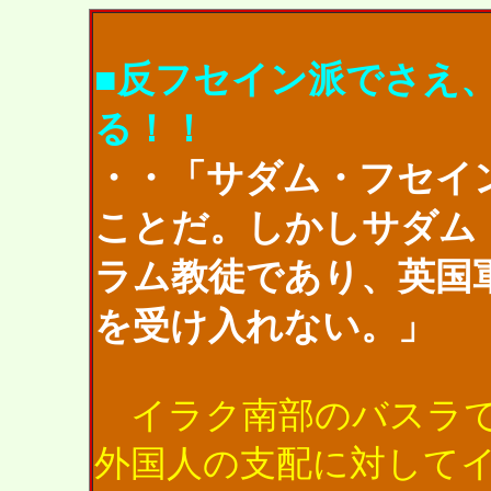
■反フセイン派でさえ
る！！
・・「サダム・フセイ
ことだ。しかしサダム
ラム教徒であり、英国
を受け入れない。」
イラク南部のバスラで
外国人の支配に対して