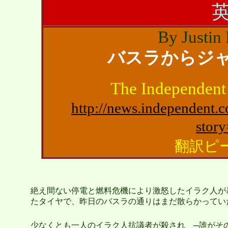
By Justin
バスラからジ
The Independe
h
ttp://news.independent.c
stor
翻訳
ピ
絶え間ない停電と燃料危機により激怒したイラク人が
たタイヤで、昨日のバスラの通りはまだ散らかってい
少なくとも一人のイラク人抗議者が殺され ─誰がそ