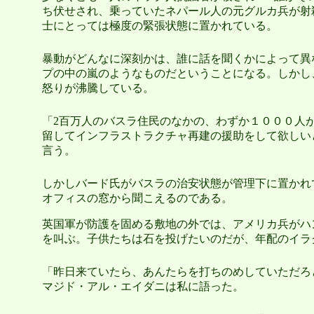
ち伏せされ、乗っていたネパール人の元グルカ兵が射
士にとっては極度の緊張状態に置かれている。
暴動がどんなに深刻かは、誰に話を聞くかによって異
プの中の嵐のようなものだということになる。しかし
怒りが沸騰している。
「2百万人のバスラ住民のなかの、わずか１０００人
留してインフラストラクチャ再建の援助をして欲しい
言う。
しかしバード氏がバスラの治安状態が管理下に置かれ
オフィスの窓から聞こえるのである。
英国軍が防護を固める敷地の外では、アメリカ兵がハ
を叫ぶ。子供たちは石を投げたいのだが、年配のイラ
「昨日来ていたら、あんたらを打ちのめしていただろ
マジド・アル・エイダニは私に語った。