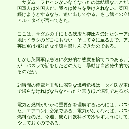
「サダム・フセインがいなくなったのは結構なことだ
国軍人は外国人だ。我々は彼らを受け入れない。英国
続けようとするなら、追い出してやる。もし我々の立
アル・タイが言ってきた。
ここは、サダムの手による残虐と抑圧を受けたシーア
地はイラクのどこにもない。そして今に至るまで、ア
英国軍は相対的な平穏を楽しんできたのである。
しかし英国軍は急速に友好的な態度を捨てつつある。
が、バスラで話をしたどの人も、暴動は自然発生的で
るのだが。
24時間の停電と非常に深刻な燃料危機は、タイ氏が
で帰らなければならなかったと言うほど深刻であるが
電気と燃料がいかに重要かを理解するためには、バス
た。エアコンは必須である。電力がなくなれば、バス
燃料なのだ。今週、彼らは飲料水で冷やすようにして
やしておくのである。