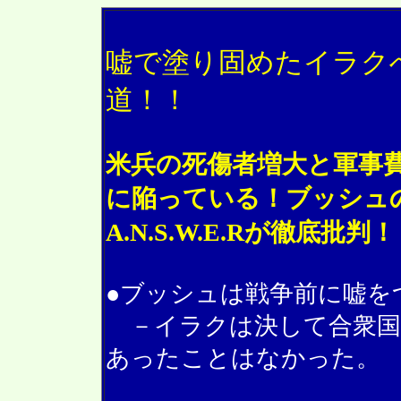
嘘で塗り固めたイラク
道！！
米兵の死傷者増大と軍事
に陥っている！ブッシュ
A.N.S.W.E.Rが徹底批判！
●ブッシュは戦争前に嘘を
－イラクは決して合衆国
あったことはなかった。