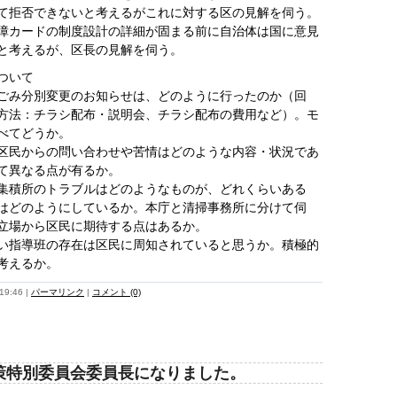
て拒否できないと考えるがこれに対する区の見解を伺う。
障カードの制度設計の詳細が固まる前に自治体は国に意見
と考えるが、区長の見解を伺う。
ついて
ごみ分別変更のお知らせは、どのように行ったのか（回
方法：チラシ配布・説明会、チラシ配布の費用など）。モ
べてどうか。
区民からの問い合わせや苦情はどのような内容・状況であ
て異なる点が有るか。
集積所のトラブルはどのようなものが、どれくらいある
はどのようにしているか。本庁と清掃事務所に分けて伺
立場から区民に期待する点はあるか。
い指導班の存在は区民に周知されていると思うか。積極的
考えるか。
9:46
|
パーマリンク
|
コメント (0)
策特別委員会委員長になりました。