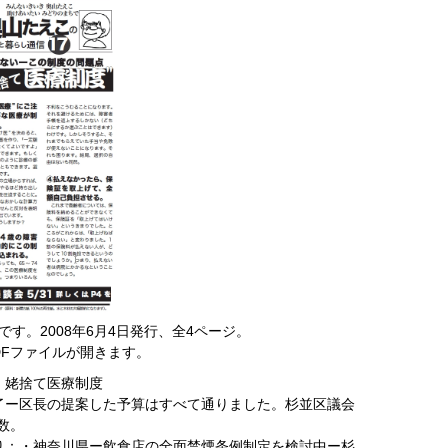
です。2008年6月4日発行、全4ページ。
DFファイルが開きます。
者 姥捨て医療制度
了ー区長の提案した予算はすべて通りました。杉並区議会
多数。
り：・神奈川県ー飲食店の全面禁煙条例制定を検討中ー杉