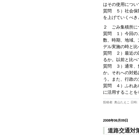
はその使用につい
質問 ５）社会保
を上げていくべき
２ ごみ集積所に
質問 １）今回の
数、時期、地域、
デル実施の時と比
質問 ２）最近の
るか。以前と比べ
質問 ３）通常、
か。それへの対処
う。また、行政の
質問 ４）ふれあ
に活用することを
投稿者: 奥山たえこ 日時: 1
2008年06月09日
道路交通対