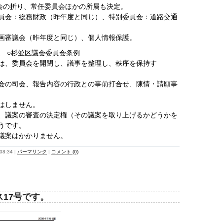
議会の折り、常任委員会ほかの所属も決定。
員会：総務財政（昨年度と同じ）、特別委員会：道路交通
画審議会（昨年度と同じ）、個人情報保護。
、 ○杉並区議会委員会条例
は、委員会を開閉し、議事を整理し、秩序を保持す
会の司会、報告内容の行政との事前打合せ、陳情・請願事
はしません。
、議案の審査の決定権（その議案を取り上げるかどうかを
うです。
議案はかかりません。
8:34
|
パーマリンク
|
コメント (0)
17号です。