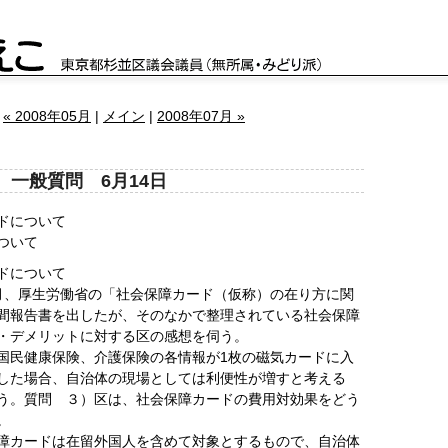
« 2008年05月
|
メイン
|
2008年07月 »
定 一般質問 6月14日
ドについて
ついて
ドについて
月、厚生労働省の「社会保障カード（仮称）の在り方に関
間報告書を出したが、そのなかで整理されている社会保障
・デメリットに対する区の感想を伺う。
国民健康保険、介護保険の各情報が1枚の磁気カードに入
した場合、自治体の現場としては利便性が増すと考える
う。質問 ３）区は、社会保障カードの費用対効果をどう
。
障カードは在留外国人を含めて対象とするもので、自治体