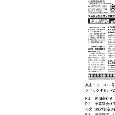
奥山ニュース17号
クリックするとP
P１ 後期高齢
P２ 予算議会終
与党は絶対安定
P３ 議会質問よ