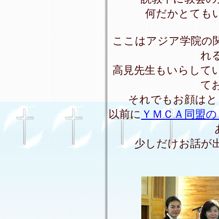
何だかとても
ここはアジア学院の
れ
高見先生もいらして
て
それでもお顔はと
以前に
ＹＭＣＡ同盟の
少しだけお話が