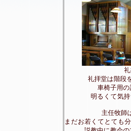
礼
礼拝堂は階段
車椅子用の
明るくて気持
主任牧師
まだお若くてとても分か
説教中に教会の