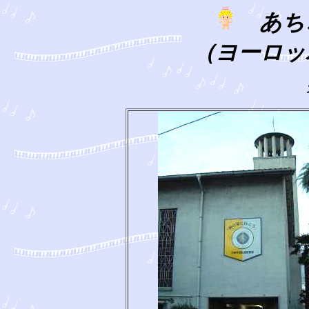
あち
（ヨーロッ