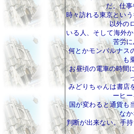
だ。仕事
時々訪れる東京という
以外の
いる人、そして海外か
苦労に
何とかモンパルナス
も
お昼頃の電車の時間
みどりちゃんは書店
ーヒー
国が変わると通貨も
なか
判断が出来ない。手持