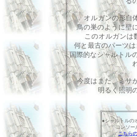
る
オルガンの形自
鳥の巣のように壁
このオルガンは
何と最古のパーツは
国際的なシャルトル
今度はまた、ミサ
明るく照明
●シャルトルの
コンソー
こちら