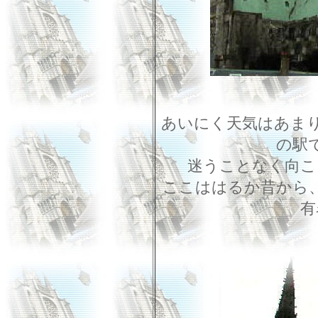
あいにく天気はあま
の駅
迷うことなく向こ
ここははるか昔から
有