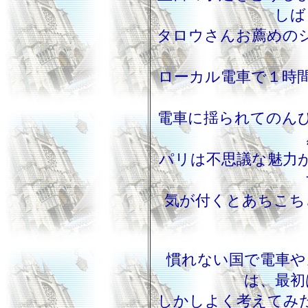
しば
タロウさんお薦めの
ローカル電車で１時
電車に揺られてのん
パリは不思議な魅力
気が付くとあちこち
慣れない国で電車や
は、最初
しかしよく考えてみ