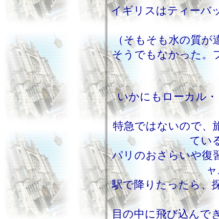
イギリスはティーバ
（そもそも水の質が
そうでもなかった。
いかにもローカル・
特急ではないので、
てい
パリのおさらいや復
ャ
駅で降りたったら、
目の中に飛び込んで