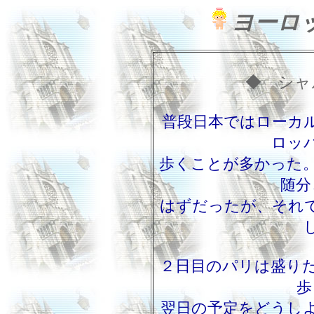
ヨーロ
◆ シャ
普段日本ではローカ
ロッ
歩くことが多かった
随分
はずだったが、それ
２日目のパリは盛り
歩
翌日の予定をどうし