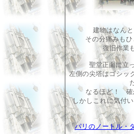
建物はなん
その分痛みもひ
復旧作業
聖堂正面に立
左側の尖塔はゴシッ
なるほど！ 確
しかしこれに気付い
「
パリのノートル・