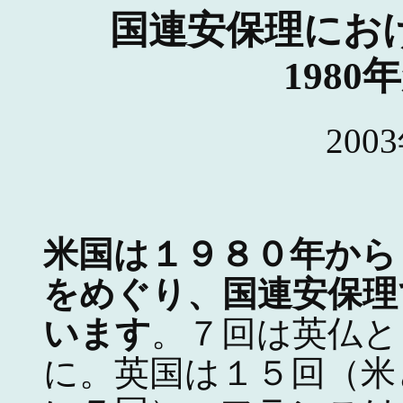
国連安保理にお
1980
200
米国は１９８０年から
をめぐり、国連安保理
います
。７回は英仏と
に。英国は１５回（米