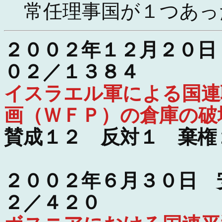
常任理事国が１つあっ
２００２年１２月２０日
０２／１３８４
イスラエル軍による国連
画（ＷＦＰ）の倉庫の破
賛成１２ 反対１ 棄権
２００２年６月３０日 
２／４２０