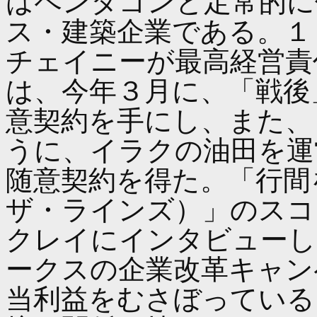
はペンタゴンと定常的に
ス・建築企業である。１
チェイニーが最高経営責
は、今年３月に、「戦後
意契約を手にし、また、
うに、イラクの油田を運
随意契約を得た。「行間
ザ・ラインズ）」のスコ
クレイにインタビューし
ークスの企業改革キャン
当利益をむさぼっている