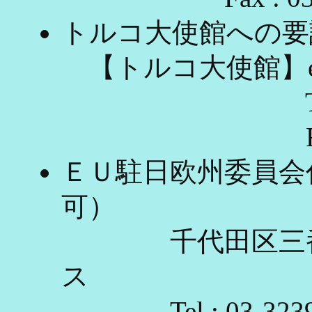
トルコ大使館への要
【トルコ大使館】e-mail_
Tel_: 03-
Fax_: 03-
ＥＵ駐日欧州委員会
可）
千代田区三番町9
ス
Tel : 03-3239-