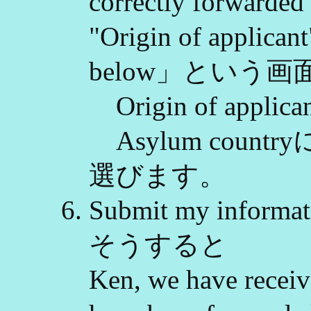
correctly forwarded 
"Origin of applican
below」という
Origin of appli
Asylum country
選びます。
Submit my inf
そうすると
Ken, we have recei