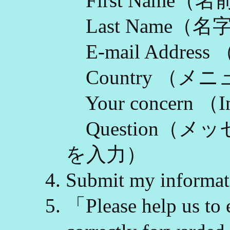
First Name（名
Last Name（名
E-mail Addr
Country （
Your concern （I
Question（
を入力）
Submit my info
「Please help us to e