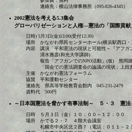
参加費：無料
連絡先：横山法律事務所（095-826-4345）
2002憲法を考える5.3集会
グローバリゼーションと人権―憲法の「国際貢献
日時) 5月3日(金)13:00(受付12:30)
場所 かながわ県民センターホール(横浜駅西口・
内容 講演「平和憲法の現状と可能性～『アフガ
清水雅彦(和光大学講師)
報告「アフガンでのNPO活動」(仮) 熊岡路
「国会での憲法調査会の論議の現状」上田恵子
主催 かながわ憲法フォーラム
協賛 平和運動センター
連絡先 県高等学校教育会館内 045-231-2479
資料代 500円
～日本国憲法を脅かす有事法制～ ５・３ 憲法
日時 ５月３日（金）１０：００～１２：００
場所 かでる２・７ ４階大会議室
札幌市中央区北２西７（電話：０１１－２３