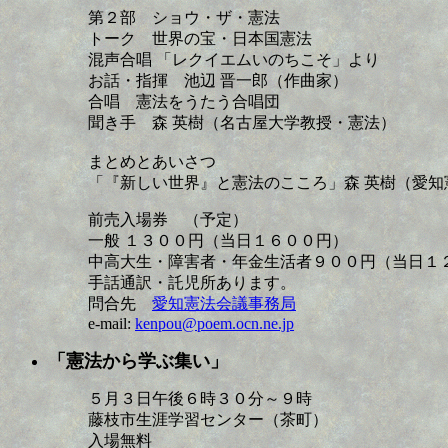
第２部 ショウ・ザ・憲法
トーク 世界の宝・日本国憲法
混声合唱 「レクイエムいのちこそ」より
お話・指揮 池辺 晋一郎（作曲家）
合唱 憲法をうたう合唱団
聞き手 森 英樹（名古屋大学教授・憲法）
まとめとあいさつ
「『新しい世界』と憲法のこころ」森 英
前売入場券 （予定）
一般 １３００円（当日１６００円）
中高大生・障害者・年金生活者９００円（当日１
手話通訳・託児所あります。
問合先
愛知憲法会議事務局
e-mail:
kenpou@poem.ocn.ne.jp
「憲法から学ぶ集い」
５月３日午後６時３０分～９時
藤枝市生涯学習センター（茶町）
入場無料