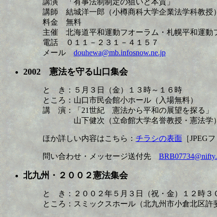
講演 「有事法制制定の狙いと本質」
講師 結城洋一郎（小樽商科大学企業法学科教授
料金 無料
主催 北海道平和運動フオーラム・札幌平和運動
電話 ０１１－２３１－４１５７
メール
douhewa@mb.infosnow.ne.jp
2002 憲法を守る山口集会
と き：５月３日（金）１３時～１６時
ところ：山口市民会館小ホール（入場無料）
講 演：「21世紀 憲法から平和の展望を探る」
山下健次（立命館大学名誉教授・憲法学
ほか詳しい内容はこちら：
チラシの表面
［JPEGフ
問い合わせ・メッセージ送付先
BRB07734@nifty.
北九州・２００２憲法集会
と き：２００２年５月３日（祝・金）１２時３
ところ：スミックスホール（北九州市小倉北区許