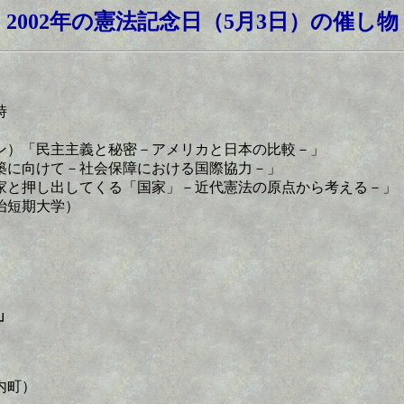
2002年の憲法記念日（5月3日）の催し物
時
ン）「民主主義と秘密－アメリカと日本の比較－」
に向けて－社会保障における国際協力－」
押し出してくる「国家」－近代憲法の原点から考える－」
治短期大学）
」
内町）