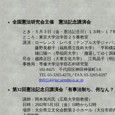
全国憲法研究会主催 憲法記念講演会
とき：５月３日（金・憲法記念日）１３時～１７
ところ：東京大学法学部２５番教室
講演：ローレンス・レペタ（テンプル大学ジャパ
藤野美都子（福島県立医科大学）「平和構築
樋口陽一（早稲田大学）「撤退してゆく国家と
司会：越路正巳（大東文化大学）、江島晶子（明
事務局：専修大学法学部石村研究室
101-8425 千代田区神田神保町3-8
TEL 03-3265-4270／FAX 03-3265-6297
thj0114@isc.senshu-u.ac.jp
第32回憲法記念日講演会「有事法制ち、何なん？
講師：岡本篤尚氏（広島大学助教授）
日時：2002年5月3日（金）10時から12時
場所：大分県立文化会館第２小ホール（大分市府