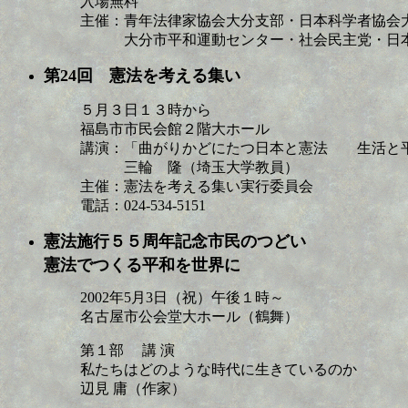
入場無料
主催：青年法律家協会大分支部・日本科学者協会
大分市平和運動センター・社会民主党・日
第24回 憲法を考える集い
５月３日１３時から
福島市市民会館２階大ホール
講演：「曲がりかどにたつ日本と憲法 生活と
三輪 隆（埼玉大学教員）
主催：憲法を考える集い実行委員会
電話：024-534-5151
憲法施行５５周年記念市民のつどい
憲法でつくる平和を世界に
2002年5月3日（祝）午後１時～
名古屋市公会堂大ホール（鶴舞）
第１部 講 演
私たちはどのような時代に生きているのか
辺見 庸（作家）