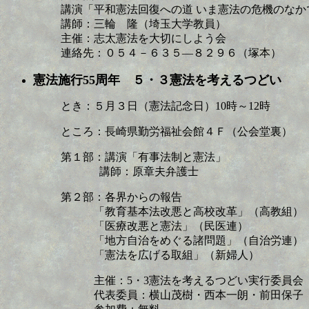
講演「平和憲法回復への道 いま憲法の危機のなか
講師：三輪 隆（埼玉大学教員）
主催：志太憲法を大切にしよう会
連絡先：０５４－６３５―８２９６（塚本）
憲法施行55周年 ５・３憲法を考えるつどい
とき：５月３日（憲法記念日）10時～12時
ところ：長崎県勤労福祉会館４Ｆ（公会堂裏）
第１部：講演「有事法制と憲法」
講師：原章夫弁護士
第２部：各界からの報告
「教育基本法改悪と高校改革」（高教組）
「医療改悪と憲法」（民医連）
「地方自治をめぐる諸問題」（自治労連）
「憲法を広げる取組」（新婦人）
主催：5・3憲法を考えるつどい実行委員会
代表委員：横山茂樹・西本一朗・前田保子