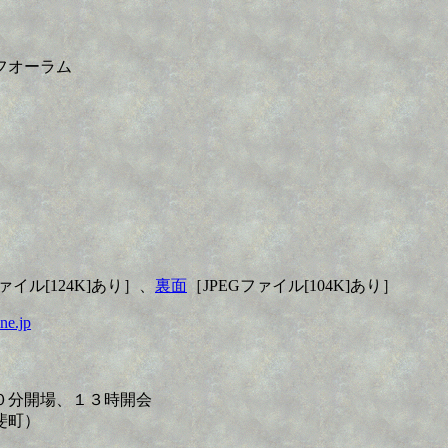
）
フオーラム
）
ァイル[124K]あり］、
裏面
［JPEGファイル[104K]あり］
ne.jp
０分開場、１３時開会
斐町）