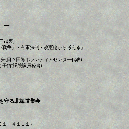
」―
三越裏)
ン戦争』・有事法制・改憲論から考える」
矢(日本国際ボランティアセンター代表)
(衆議院議員秘書)
を守る北海道集会
１－４１１１）