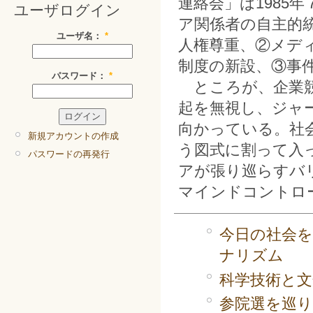
連絡会」は1985
ユーザログイン
ア関係者の自主的
ユーザ名：
*
人権尊重、②メデ
制度の新設、③事
パスワード：
*
ところが、企業競
起を無視し、ジャ
向かっている。社
新規アカウントの作成
う図式に割って入
パスワードの再発行
アが張り巡らすバ
マインドコントロ
今日の社会
ナリズム
科学技術と文
参院選を巡り