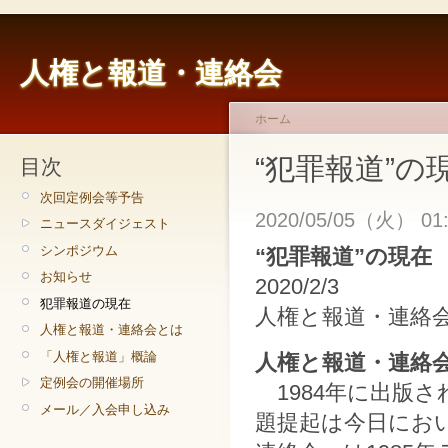
人権と報道・連絡会
ホーム
“犯罪報道”の
目次
次回定例会等予告
2020/05/05（火） 01:
ニュースダイジェスト
シンポジウム
“犯罪報道”の現在
お知らせ
2020/2/3
犯罪報道の現在
人権と報道・連絡
人権と報道・連絡会とは
「人権と報道」概論
人権と報道・連絡
定例会の開催場所
1984年に出版
メール／入会申し込み
題提起は今日にお