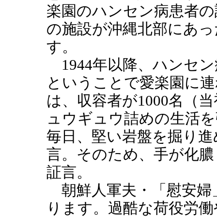
楽園のハンセン病患者の
の施設が沖縄北部にあっ
す。
1944年以降、ハンセ
ということで愛楽園に連れ
は、収容者が1000名（
ュウギュウ詰めの生活を
毎日、堅い岩盤を掘り進
言。そのため、手が化膿
証言。
朝鮮人軍夫・「慰安婦
ります。過酷な荷役労働