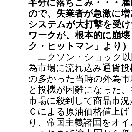
半分に落ちこみ・・・雇
ので、失業者が急激に増
システムが大打撃を受け
ワークが、根本的に崩壊
ク・ヒットマン」より）
ニクソン・ショック以
為市場に流れ込み通貨投
の多かった当時の外為市
と投機が困難になった。
市場に殺到して商品市況
Ｃによる原油価格値上げ
り、帝国主義諸国をオイ